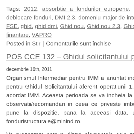
Tags:
2012
,
absorbtie a fondurilor europene
,
deblocare fonduri
,
DMI 2.3
,
domeniu major de int
FSE
,
ghid
,
ghid dmi
,
Ghid nou
,
Ghid nou 2.3
,
Ghid
finantare
,
VAPRO
pentru
Posted in
Stiri
|
Comentariile sunt închise
POSDRU
–
POS CCE 132 – Ghidul solicitantului p
GHIDUL
SOLICITANTUL
decembrie 16th, 2011
DMI
2.3
Organismul Intermediar pentru IMM a anuntat in
–
Publicat
pentru Ghidul Solicitantului aferent operatiunii 1
spre
acordat IMM. Aceasta perioada se va incheia la
consultare
observatii/recomandari in ceea ce priveste im
pune la dispozitie, pana la aceeasi data, 
fonduristructurale@minind.ro.