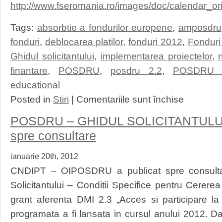
http://www.fseromania.ro/images/doc/calendar_ori
Tags:
absorbtie a fondurilor europene
,
amposdru
fonduri
,
deblocarea platilor
,
fonduri 2012
,
Fonduri
Ghidul solicitantului
,
implementarea proiectelor
,
finantare
,
POSDRU
,
posdru 2.2
,
POSDRU 
educational
pentru
Posted in
Stiri
|
Comentariile sunt închise
POSDRU:
Noul
POSDRU – GHIDUL SOLICITANTULUI D
calendar
orientativ
spre consultare
al
lansarilor
ianuarie 20th, 2012
2012
actualizat
CNDIPT – OIPOSDRU a publicat spre consulta
Solicitantului – Conditii Specifice pentru Cerere
grant aferenta DMI 2.3 „Acces si participare la
programata a fi lansata in cursul anului 2012. D