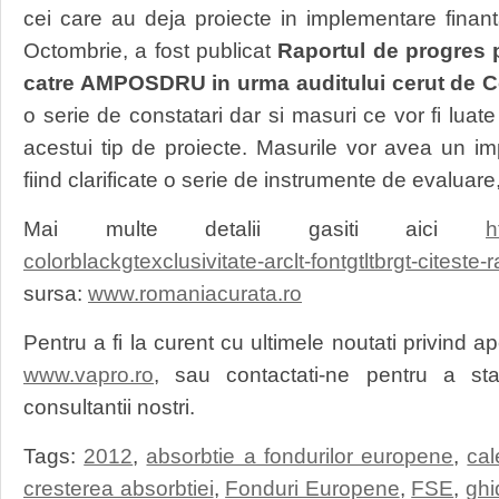
cei care au deja proiecte in implementare finan
Octombrie, a fost publicat
Raportul de progres p
catre AMPOSDRU in urma auditului cerut de 
o serie de constatari dar si masuri ce vor fi luat
acestui tip de proiecte. Masurile vor avea un im
fiind clarificate o serie de instrumente de evaluare, 
Mai multe detalii gasiti aici
h
colorblackgtexclusivitate-arclt-fontgtltbrgt-citeste
sursa:
www.romaniacurata.ro
Pentru a fi la curent cu ultimele noutati privind a
www.vapro.ro
, sau contactati-ne pentru a stab
consultantii nostri.
Tags:
2012
,
absorbtie a fondurilor europene
,
ca
cresterea absorbtiei
,
Fonduri Europene
,
FSE
,
ghi