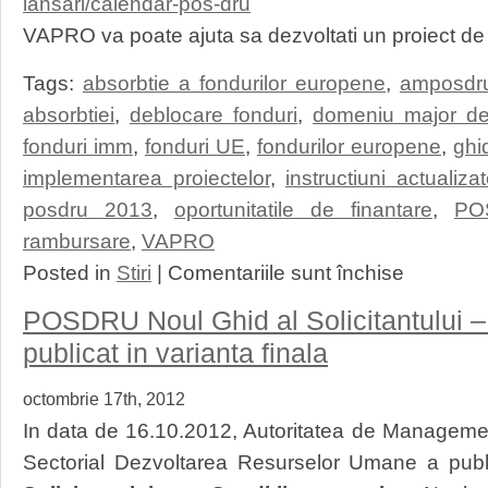
lansari/calendar-pos-dru
VAPRO va poate ajuta sa dezvoltati un proiect de
Tags:
absorbtie a fondurilor europene
,
amposdr
absorbtiei
,
deblocare fonduri
,
domeniu major de 
fonduri imm
,
fonduri UE
,
fondurilor europene
,
ghi
implementarea proiectelor
,
instructiuni actualiza
posdru 2013
,
oportunitatile de finantare
,
PO
rambursare
,
VAPRO
pentru
Posted in
Stiri
|
Comentariile sunt închise
POSDRU:
Noul
POSDRU Noul Ghid al Solicitantului –
calendar
orientativ
publicat in varianta finala
al
lansarilor
octombrie 17th, 2012
2013
actualizat
In data de 16.10.2012, Autoritatea de Manageme
Sectorial Dezvoltarea Resurselor Umane a pub