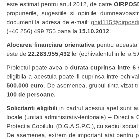
este estimat pentru anul 2012, de catre
OIRPOS
propunerile, sugestiile si opiniile dumneavoast
document la adresa de e-mail:
ghid115@oirposdr
(+40 256) 499 755 pana la
15.10.2012
.
Alocarea financiara orientativa
pentru aceasta 
este de
22.283.955,432
lei (echivalentul in lei a 
Proiectul poate avea o
durata cuprinsa intre 6 
eligibila a acestuia poate fi cuprinsa intre echiva
500.000 euro
. De asemenea, grupul tinta vizat t
100 de persoane.
Solicitanti eligibili
in cadrul acestui apel sunt aut
locale (unitati administrativ-teritoriale) – Directi
Protectia Copilului (D.G.A.S.P.C.), cu sediul socia
De asemenea, extrem de important atat pentru pote