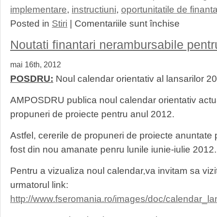
implementare
,
instructiuni
,
oportunitatile de finant
pentru
Posted in
Stiri
|
Comentariile sunt închise
Noutati
POSDRU!
Noutati finantari nerambursabile p
Lansare
DMI
mai 16th, 2012
6.2
si
POSDRU:
Noul calendar orientativ al lansarilor 2
Raportul
de
AMPOSDRU publica noul calendar orientativ actuali
progres
al
propuneri de proiecte pentru anul 2012.
misiunii
de
Astfel, cererile de propuneri de proiecte anuntat
audit
a
fost din nou amanate penru lunile iunie-iulie 2012.
Comisiei
Europene
Pentru a vizualiza noul calendar,va invitam sa vi
urmatorul link:
http://www.fseromania.ro/images/doc/calendar_l