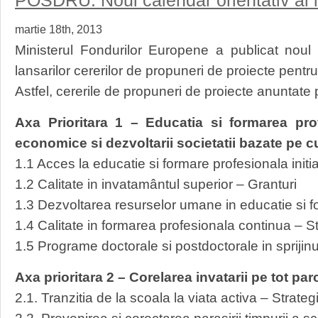
POSDRU: Noul calendar orientativ al l
Noi
ghiduri
martie 18th, 2013
conditii
specifice
Ministerul Fondurilor Europene a publicat noul c
publicate
spre
lansarilor cererilor de propuneri de proiecte pentr
consultare
Astfel, cererile de propuneri de proiecte anuntate
Axa Prioritara 1 – Educatia si formarea profe
economice si dezvoltarii societatii bazate pe 
1.1 Acces la educatie si formare profesionala initia
1.2 Calitate in invatamântul superior – Granturi
1.3 Dezvoltarea resurselor umane in educatie si f
1.4 Calitate in formarea profesionala continua – S
1.5 Programe doctorale si postdoctorale in sprijinul
Axa prioritara 2 – Corelarea invatarii pe tot par
2.1. Tranzitia de la scoala la viata activa – Strateg