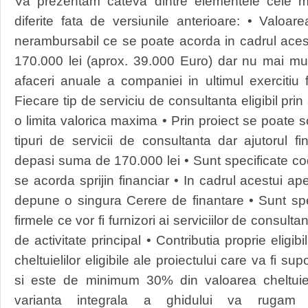
Va prezentam cateva dintre elementele cele ma
diferite fata de versiunile anterioare: • Valoar
nerambursabil ce se poate acorda in cadrul aces
170.000 lei (aprox. 39.000 Euro) dar nu mai mul
afaceri anuale a companiei in ultimul exercitiu 
Fiecare tip de serviciu de consultanta eligibil prin 
o limita valorica maxima • Prin proiect se poate s
tipuri de servicii de consultanta dar ajutorul 
depasi suma de 170.000 lei • Sunt specificate co
se acorda sprijin financiar • In cadrul acestui ap
depune o singura Cerere de finantare • Sunt sp
firmele ce vor fi furnizori ai serviciilor de consul
de activitate principal • Contributia proprie eligi
cheltuielilor eligibile ale proiectului care va fi sup
si este de minimum 30% din valoarea cheltuielil
varianta integrala a ghidului va rugam 