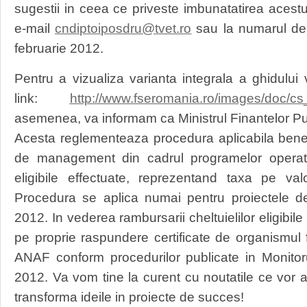
sugestii in ceea ce priveste imbunatatirea acestu
e-mail
cndiptoiposdru@tvet.r
o
sau la numarul de
februarie 2012.
Pentru a vizualiza varianta integrala a ghidulu
link:
http://www.fseromania.ro/images/doc/
asemenea, va informam ca Ministrul Finantelor Pu
Acesta reglementeaza procedura aplicabila benefici
de management din cadrul programelor operatio
eligibile effectuate, reprezentand taxa pe va
Procedura se aplica numai pentru proiectele 
2012. In vederea rambursarii cheltuielilor eligibile
pe proprie raspundere certificate de organismul
ANAF conform procedurilor publicate in Monitoru
2012. Va vom tine la curent cu noutatile ce vor
transforma ideile in proiecte de succes!