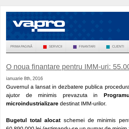
PRIMA PAGINĂ
SERVICII
FINANTARI
CLIENTI
O noua finantare pentru IMM-uri: 55.
ianuarie 8th, 2016
Guvernul a lansat in dezbatere publica procedu
ajutor de minimis prevazuta in
Programu
microindustrializare
destinat IMM-urilor.
Bugetul total alocat
schemei de minimis pent
60.890.000 lei (estimandu-se un numar de minim 2