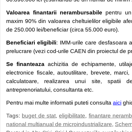
Valoarea finantarii nerambursabile
pentru un 
maxim 90% din valoarea cheltuielilor eligibile afe
de 250.000 lei/beneficiar (circa 55.000 euro).
Beneficiari eligibili
: IMM-urile care desfasoara ac
prelucrare (vezi cod-urile CAEN din proiectul de p
Se finanteaza
achizitia de echipamente, utila
electronice fiscale, autoutilitare, brevete, marci
calculatoare, realizarea unui site, spatii 
antreprenoriatului, consultanta etc.
Pentru mai multe informatii puteti consulta
aici
ghid
Tags:
buget de stat
,
eligibilitate
,
finantare neramb
national multianual de microindustrializare
,
Schem