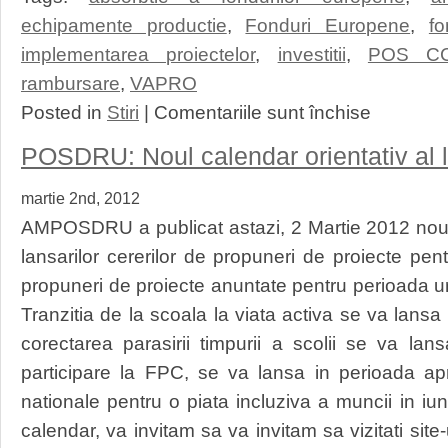
echipamente productie
,
Fonduri Europene
,
fo
implementarea proiectelor
,
investitii
,
POS C
rambursare
,
VAPRO
pentru
Posted in
Stiri
|
Comentariile sunt închise
Noutati
finantari
POSDRU: Noul calendar orientativ al l
nerambursabile
pentru
martie 2nd, 2012
POSDRU
si
AMPOSDRU a publicat astazi, 2 Martie 2012 noul c
POSCCE
lansarilor cererilor de propuneri de proiecte pent
propuneri de proiecte anuntate pentru perioada u
Tranzitia de la scoala la viata activa se va lansa
corectarea parasirii timpurii a scolii se va la
participare la FPC, se va lansa in perioada aprili
nationale pentru o piata incluziva a muncii in iu
calendar, va invitam sa va invitam sa vizitati si