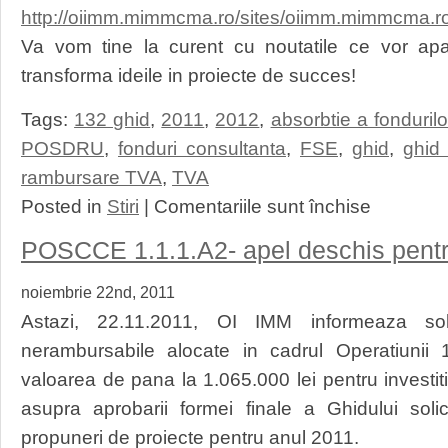
http://oiimm.mimmcma.ro/sites/oiimm.mimmcma.ro
Va vom tine la curent cu noutatile ce vor ap
transforma ideile in proiecte de succes!
Tags:
132 ghid
,
2011
,
2012
,
absorbtie a fonduril
POSDRU
,
fonduri consultanta
,
FSE
,
ghid
,
ghid
rambursare TVA
,
TVA
pentru
Posted in
Stiri
|
Comentariile sunt închise
POS
CCE
POSCCE 1.1.1.A2- apel deschis pentru 
132
–
noiembrie 22nd, 2011
Ghidul
solicitantului
Astazi, 22.11.2011, OI IMM informeaza soli
publicat
spre
nerambursabile alocate in cadrul Operatiunii 1
consultare
valoarea de pana la 1.065.000 lei pentru investitii i
asupra aprobarii formei finale a Ghidului solic
propuneri de proiecte pentru anul 2011.