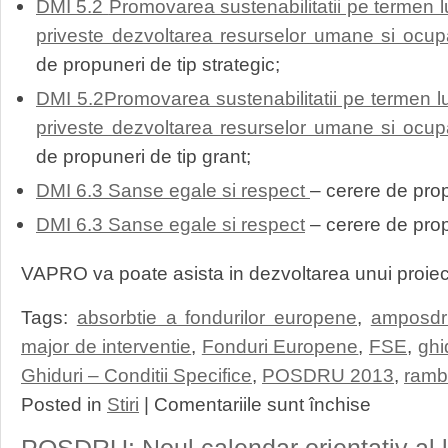
DMI 5.2
Promovarea sustenabilitatii pe termen l
priveste dezvoltarea resurselor umane si ocup
de propuneri de tip strategic;
DMI 5.2
Promovarea sustenabilitatii pe termen l
priveste dezvoltarea resurselor umane si ocup
de propuneri de tip grant;
DMI 6.3 Sanse egale si respect
– cerere de prop
DMI 6.3 Sanse egale si respect
– cerere de prop
VAPRO va poate asista in dezvoltarea unui proie
Tags:
absorbtie a fondurilor europene
,
amposdr
major de interventie
,
Fonduri Europene
,
FSE
,
ghi
Ghiduri – Conditii Specifice
,
POSDRU 2013
,
ramb
pentru
Posted in
Stiri
|
Comentariile sunt închise
POSDRU
–