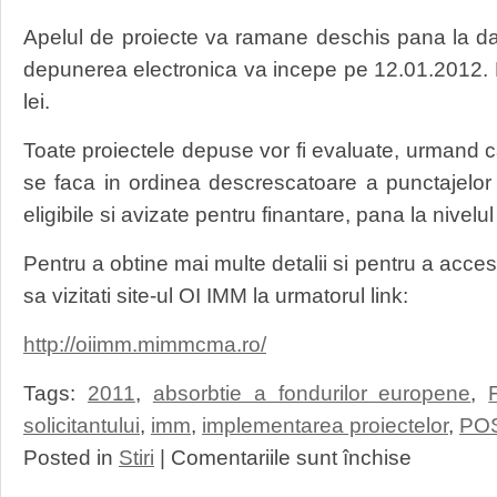
Apelul de proiecte va ramane deschis pana la da
depunerea electronica va incepe pe 12.01.2012. B
lei.
Toate proiectele depuse vor fi evaluate, urmand c
se faca in ordinea descrescatoare a punctajelor 
eligibile si avizate pentru finantare, pana la nivelu
Pentru a obtine mai multe detalii si pentru a accesa
sa vizitati site-ul OI IMM la urmatorul link:
http://oiimm.mimmcma.ro/
Tags:
2011
,
absorbtie a fondurilor europene
,
solicitantului
,
imm
,
implementarea proiectelor
,
PO
pentru
Posted in
Stiri
|
Comentariile sunt închise
POSCCE
1.1.1.A2-