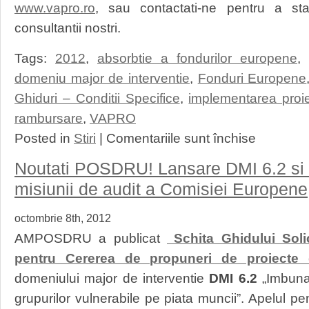
www.vapro.ro
, sau contactati-ne pentru a stab
consultantii nostri.
Tags:
2012
,
absorbtie a fondurilor europene
,
domeniu major de interventie
,
Fonduri Europene
Ghiduri – Conditii Specifice
,
implementarea proie
rambursare
,
VAPRO
pentru
Posted in
Stiri
|
Comentariile sunt închise
POSDRU
Noul
Noutati POSDRU! Lansare DMI 6.2 si R
Ghid
al
misiunii de audit a Comisiei Europene
Solicitantului
–
octombrie 8th, 2012
Conditii
generale
AMPOSDRU a publicat
Schita Ghidului Solic
2012
pentru Cererea de propuneri de proiecte 
publicat
in
domeniului major de interventie
DMI 6.2
„Imbunat
varianta
grupurilor vulnerabile pe piata muncii”. Apelul p
finala