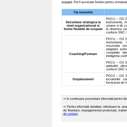
angajati. Pot fi accesate fonduri pentru urmatoarel
Tip investitie
POCU – OS 3.8
Dezvoltare strategica la
instrumente, m
nivel organizational si
umane si de con
forme flexibile de ocupare
la dinamica se
conform SNC / 
POCU – OS 3.8
instrumente,
resurselor um
adaptarii acti
competitiv id
Coaching/Formare
inteligenta co
POCU – OS 3.12
aptitudini afe
conform SNC si
POCU – OS 3.9
Outplacement
lucratorilor c
furnizarea de 
⇒ In continuare prezentam informatii pentru fiec
⇒ Pentru informatii detaliate referitoare la: anali
de finantare, managementul proiectului, traini
de contact
.