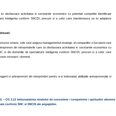
 isi desfasoara activitatea in sectoarele economice cu potential competitiv identificate
are inteligenta conform SNCDI, precum si a celor care intentioneaza sa isi adapteze
dresati:
esurse umane, cele care asigura managementul strategic al companiilor si lucratorii care
antreprenori din intreprinderile care isi desfasoara activitatea in sectoarele economice cu
SNC si din domeniile de specializare inteligenta conform SNCDI, precum si a celor care
aceste sectoare / domenii.
rii si antreprenorii din intreprinderi pentru a-si imbunatati abilitatile antreprenoriale si
U – OS 3.12 Imbunatatirea nivelului de cunostinte / competente / aptitudini aferente
cate conform SNC si SNCDI ale angajatilor.