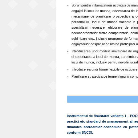
Sprijin pentru imbunatatirea activitatii de m
angajati la locul de munca, dezvoltarea de in
mecanisme de planificare prospectiva a ocu
personalului, locuri de munca vacante in pr
specializari necesare, elaborare de pla
neconcordantelor dintre competentele, abilita
schimbare etc., inclusiv programe de forma
angajatorilor despre necesitatea participarii
Introducerea unor modele inovatoare de organ
si securitatea la locul de munca, care imbuna
locul de munca, inclusiv pentru nevoile lucrato
Introducerea unor forme flexibile de ocupare (
Planificare strategica pe termen lung in comp
Instrumentul de finantare: varianta 1 – POC
practici etc standard de management al resu
dinamica sectoarelor economice cu potenti
conform SNCDI.