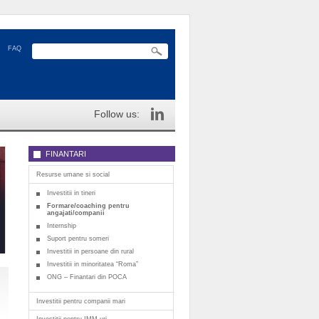
FAQ
Follow us:
FINANTARI
Resurse umane si social
Investitii in tineri
Formare/coaching pentru
angajati/companii
Internship
Suport pentru someri
Investitii in persoane din rural
Investitii in minoritatea “Roma”
ONG – Finantari din POCA
Investitii pentru companii mari