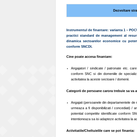
Dezvoltare stra
Instrumentul de finantare: varianta 1 – POC
practici standard de management al resurse
dinamica sectoarelor economice cu potenti
conform SNCDI.
Cine poate accesa finantare:
Angajatori / sindicate / patronate etc. care
conform SNC si din domeniile de specializ
activitatea la aceste sectoare / domenii.
Categorii de persoane carora trebuie sa va a
Angajati (persoanele din departamentele de r
urmeaza a fi disponibilizati / concediati) / 
potential competitiv identificate conform 
intentioneaza sa isi adapteze activitatea la 
Activitatile/Cheltuielile care se pot finanta: