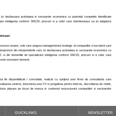
 isi desfasoara activitatea in sectoarele economice cu potential competitiv identificate
are inteligenta conform SNCDI, precum si a celor care intentioneaza sa isi adapteze
dresati:
esurse umane, cele care asigura managementul strategic al companiilor si lucratorii care
antreprenori din intreprinderile care isi desfasoara activitatea in sectoarele economice cu
SNC si din domeniile de specializare inteligenta conform SNCDI, precum si a celor care
aceste sectoare/ domenii.
 fie disponibilizati / concediati, realizat cu sprijinul unor firme de consultanta care
evaluarea carierei, intocmirea unui CV si pregatirea pentru interviu, dezvoltarea de retele,
clusiv plasare pe locuri de munca in contextul restructurarii companiilor si sectoarelor
QUICKLINKS
NEWSLETTER