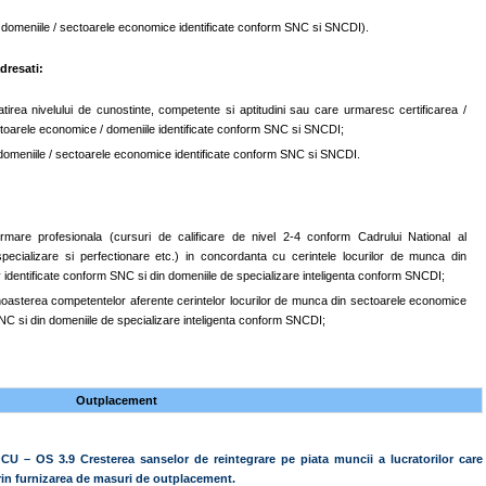
 in domeniile / sectoarele economice identificate conform SNC si SNCDI).
dresati:
rea nivelului de cunostinte, competente si aptitudini sau care urmaresc certificarea /
toarele economice / domeniile identificate conform SNC si SNCDI;
in domeniile / sectoarele economice identificate conform SNC si SNCDI.
ormare profesionala (cursuri de calificare de nivel 2-4 conform Cadrului National al
 specializare si perfectionare etc.) in concordanta cu cerintele locurilor de munca din
 identificate conform SNC si din domeniile de specializare inteligenta conform SNCDI;
unoasterea competentelor aferente cerintelor locurilor de munca din sectoarele economice
SNC si din domeniile de specializare inteligenta conform SNCDI;
Outplacement
CU – OS 3.9 Cresterea sanselor de reintegrare pe piata muncii a lucratorilor care
prin furnizarea de masuri de outplacement.