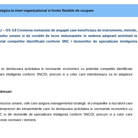
tegica la nivel organizational si forme flexibile de ocupare
U – OS 3.8 Cresterea numarului de angajati care beneficiaza de instrumente, metode,
lor umane si de conditii de lucru imbunatatite in vederea adaptarii activitatii la
al competitiv identificate conform SNC / domeniilor de specializare inteligenta
 isi desfasoara activitatea in sectoarele economice cu potential competitiv identificate
are inteligenta conform SNCDI, precum si a celor care intentioneaza sa isi adapteze
dresati:
esurse umane, cele care asigura managementul strategic al companiilor si lucratorii care
antreprenori din intreprinderile care isi desfasoara activitatea in sectoarele economice cu
SNC si din domeniile de specializare inteligenta conform SNCDI, precum si a celor care
aceste sectoare / domenii.