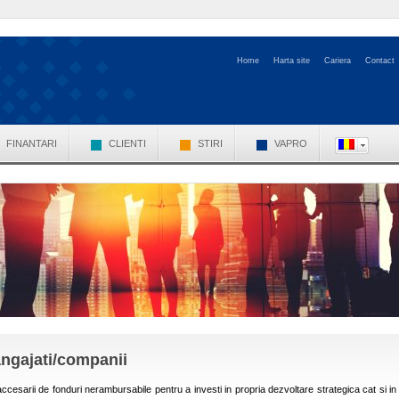
Home
Harta site
Cariera
Contact
FINANTARI
CLIENTI
STIRI
VAPRO
ngajati/companii
 accesarii de fonduri nerambursabile pentru a investi in propria dezvoltare strategica cat si in