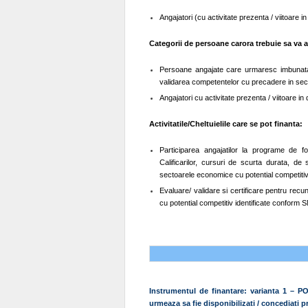
Angajatori (cu activitate prezenta / viitoare
Categorii de persoane carora trebuie sa va a
Persoane angajate care urmaresc imbunatati
validarea competentelor cu precadere in sec
Angajatori cu activitate prezenta / viitoare 
Activitatile/Cheltuielile care se pot finanta:
Participarea angajatilor la programe de f
Calificarilor, cursuri de scurta durata, de
sectoarele economice cu potential competitiv
Evaluare/ validare si certificare pentru rec
cu potential competitiv identificate conform 
Instrumentul de finantare: varianta 1 – PO
urmeaza sa fie disponibilizati / concediati 