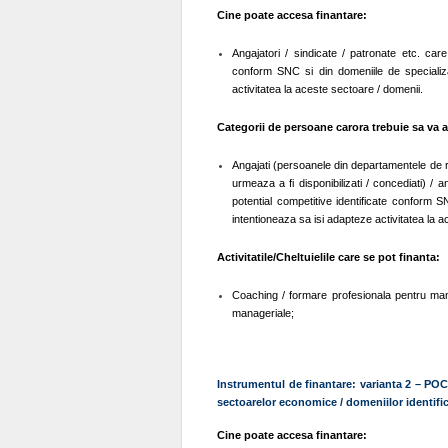
Cine poate accesa finantare:
Angajatori / sindicate / patronate etc. care
conform SNC si din domeniile de specializ
activitatea la aceste sectoare / domenii.
Categorii de persoane carora trebuie sa va a
Angajati (persoanele din departamentele de r
urmeaza a fi disponibilizati / concediati) / 
potential competitive identificate conform 
intentioneaza sa isi adapteze activitatea la 
Activitatile/Cheltuielile care se pot finanta:
Coaching / formare profesionala pentru manage
manageriale;
Instrumentul de finantare: varianta 2 – POC
sectoarelor economice / domeniilor identifi
Cine poate accesa finantare: