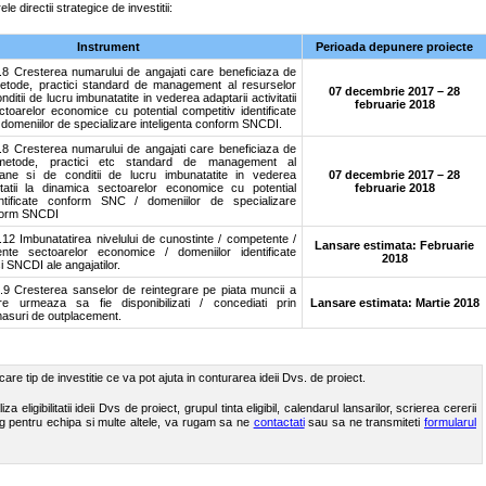
e directii strategice de investitii:
Instrument
Perioada depunere proiecte
 Cresterea numarului de angajati care beneficiaza de
etode, practici standard de management al resurselor
07 decembrie 2017 – 28
ditii de lucru imbunatatite in vederea adaptarii activitatii
februarie 2018
ctoarelor economice cu potential competitiv identificate
domeniilor de specializare inteligenta conform SNCDI.
 Cresterea numarului de angajati care beneficiaza de
 metode, practici etc standard de management al
ane si de conditii de lucru imbunatatite in vederea
07 decembrie 2017 – 28
vitatii la dinamica sectoarelor economice cu potential
februarie 2018
entificate conform SNC / domeniilor de specializare
nform SNCDI
 Imbunatatirea nivelului de cunostinte / competente /
Lansare estimata: Februarie
rente sectoarelor economice / domeniilor identificate
2018
 SNCDI ale angajatilor.
 Cresterea sanselor de reintegrare pe piata muncii a
are urmeaza sa fie disponibilizati / concediati prin
Lansare estimata: Martie 2018
masuri de outplacement.
are tip de investitie ce va pot ajuta in conturarea ideii Dvs. de proiect.
za eligibilitatii ideii Dvs de proiect, grupul tinta eligibil, calendarul lansarilor, scrierea cererii
ng pentru echipa si multe altele, va rugam sa ne
contactati
sau sa ne transmiteti
formularul