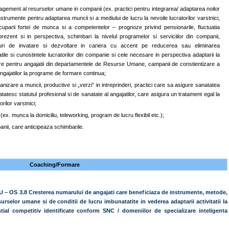
anagement al resurselor umane in companii (ex. practici pentru integrarea/ adaptarea noilor
strumente pentru adaptarea muncii si a mediului de lucru la nevoile lucratorilor varstnici,
parii fortei de munca si a competentelor – prognoze privind pensionarile, fluctuatia
ezent si in perspectiva, schimbari la nivelul programelor si serviciilor din companii,
nuri de invatare si dezvoltare in cariera cu accent pe reducerea sau eliminarea
tile si cunostintele lucratorilor din companie si cele necesare in perspectiva adaptarii la
re pentru angajatii din departamentele de Resurse Umane, campanii de constientizare a
 angajatilor la programe de formare continua;
izare a muncii, productive si „verzi” in intreprinderi, practici care sa asigure sanatatea
tatesc statutul profesional si de sanatate al angajatilor, care asigura un tratament egal la
rilor varstnici;
ex. munca la domiciliu, teleworking, program de lucru flexibil etc.);
anii, care anticipeaza schimbarile.
Coaching/Formare
U – OS 3.8 Cresterea numarului de angajati care beneficiaza de instrumente, metode,
rselor umane si de conditii de lucru imbunatatite in vederea adaptarii activitatii la
al competitiv identificate conform SNC / domeniilor de specializare inteligenta