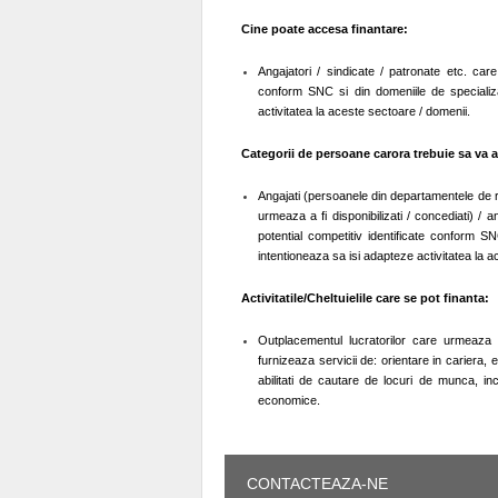
Cine poate accesa finantare:
Angajatori / sindicate / patronate etc. care
conform SNC si din domeniile de specializ
activitatea la aceste sectoare / domenii.
Categorii de persoane carora trebuie sa va a
Angajati (persoanele din departamentele de r
urmeaza a fi disponibilizati / concediati) / 
potential competitiv identificate conform 
intentioneaza sa isi adapteze activitatea la 
Activitatile/Cheltuielile care se pot finanta:
Outplacementul lucratorilor care urmeaza sa
furnizeaza servicii de: orientare in cariera, 
abilitati de cautare de locuri de munca, in
economice.
CONTACTEAZA-NE