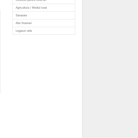
Investitii pentru IMM-uri
Agricultura / Mediul rural
Sanatate
Alte finantari
Legaturi utile