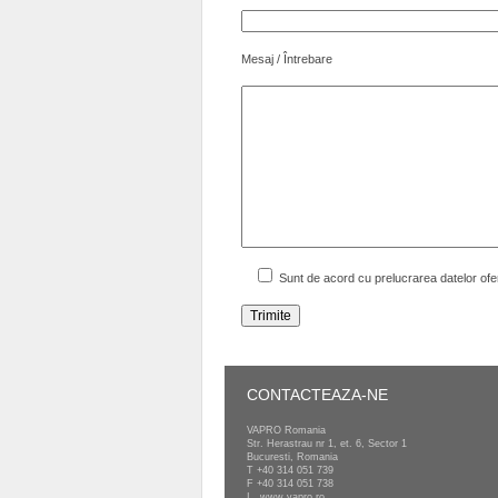
Mesaj / Întrebare
Sunt de acord cu prelucrarea datelor ofe
Please leave this field empty.
CONTACTEAZA-NE
VAPRO Romania
Str. Herastrau nr 1, et. 6, Sector 1
Bucuresti, Romania
T
+40 314 051 739
F +40 314 051 738
I
www.vapro.ro