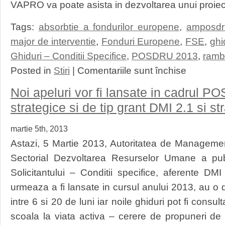
VAPRO va poate asista in dezvoltarea unui proie
Tags:
absorbtie a fondurilor europene
,
amposdr
major de interventie
,
Fonduri Europene
,
FSE
,
ghi
Ghiduri – Conditii Specifice
,
POSDRU 2013
,
ramb
pentru
Posted in
Stiri
|
Comentariile sunt închise
POSDRU
–
Noi apeluri vor fi lansate in cadrul P
Noi
ghiduri
strategice si de tip grant DMI 2.1 si s
conditii
specifice
martie 5th, 2013
publicate
spre
Astazi, 5 Martie 2013, Autoritatea de Manageme
consultare
Sectorial Dezvoltarea Resurselor Umane a publ
Solicitantului – Conditii specifice, aferente DM
urmeaza a fi lansate in cursul anului 2013, au o
intre 6 si 20 de luni iar noile ghiduri pot fi consul
scoala la viata activa – cerere de propuneri de 