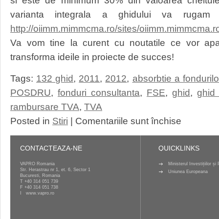
si este de minimum 30% din valoarea cheltuielil
varianta integrala a ghidului va rugam 
http://oiimm.mimmcma.ro/sites/oiimm.mimmcma.ro
Va vom tine la curent cu noutatile ce vor ap
transforma ideile in proiecte de succes!
Tags:
132 ghid
,
2011
,
2012
,
absorbtie a fonduril
POSDRU
,
fonduri consultanta
,
FSE
,
ghid
,
ghid
rambursare TVA
,
TVA
pentru
Posted in
Stiri
|
Comentariile sunt închise
POS
CCE
132
CONTACTEAZA-NE
QUICKLINKS
–
Ghidul
VAPRO Romania
Ministerul Investițiilor ș
Str. Herastrau nr 1, et. 6, Sector 1
solicitantului
Uniunea Europeana
Bucuresti, Romania
publicat
T
+40 314 051 739
F +40 314 051 738
spre
I
www.vapro.ro
consultare