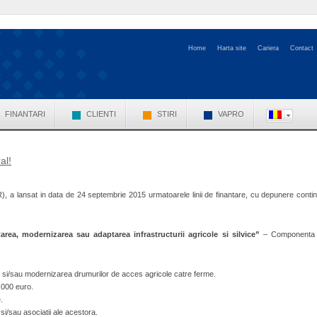
Home
Harta site
Cariera
Contact
FINANTARI
CLIENTI
STIRI
VAPRO
al!
IR), a lansat in data de 24 septembrie 2015 urmatoarele linii de finantare, cu depunere conti
area, modernizarea sau adaptarea infrastructurii agricole si silvice”
– Componenta
a si/sau modernizarea drumurilor de acces agricole catre ferme.
.000 euro.
.
e si/sau asociatii ale acestora.