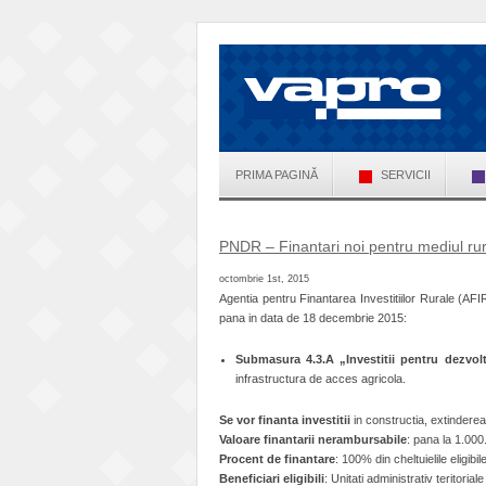
PRIMA PAGINĂ
SERVICII
PNDR – Finantari noi pentru mediul rur
octombrie 1st, 2015
Agentia pentru Finantarea Investitiilor Rurale (AF
pana in data de 18 decembrie 2015:
Submasura 4.3.A „Investitii pentru dezvolt
infrastructura de acces agricola.
Se vor finanta investitii
in constructia, extindere
Valoare finantarii nerambursabile
: pana la 1.000
Procent de finantare
: 100% din cheltuielile eligibile
Beneficiari eligibili
: Unitati administrativ teritorial