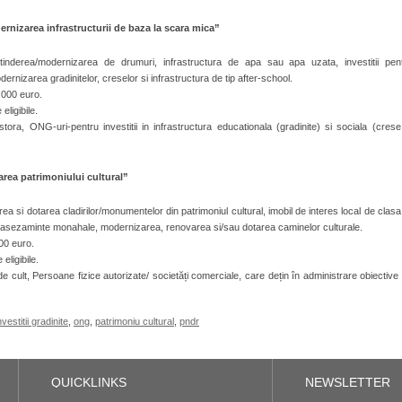
dernizarea infrastructurii de baza la scara mica”
tinderea/modernizarea de drumuri, infrastructura de apa sau apa uzata, investitii pen
dernizarea gradinitelor, creselor si infrastructura de tip after‐school.
.000 euro.
eligibile.
tora, ONG‐uri‐pentru investitii in infrastructura educationala (gradinite) si sociala (crese
area patrimoniului cultural”
a si dotarea cladirilor/monumentelor din patrimoniul cultural, imobil de interes local de clasa
asezaminte monahale, modernizarea, renovarea si/sau dotarea caminelor culturale.
00 euro.
eligibile.
 cult, Persoane fizice autorizate/ societăți comerciale, care dețin în administrare obiective
nvestitii gradinite
,
ong
,
patrimoniu cultural
,
pndr
entru
PNDR
QUICKLINKS
NEWSLETTER
inantari
oi