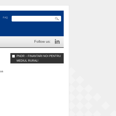
FAQ
Follow us:
PNDR – FINANTARI NOI PENTRU
MEDIUL RURAL!
nua