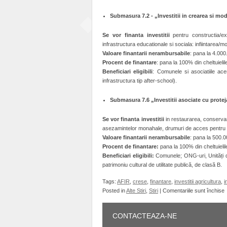
Submasura 7.2
‐
„Investitii in crearea si mo
Se vor finanta investitii
pentru constructia/ex
infrastructura educationale si sociala: infiintarea/mo
Valoare finantarii nerambursabile
: pana la 4.000
Procent de finantare
: pana la 100% din cheltuielile 
Beneficiari eligibili
: Comunele si asociatiile aces
infrastructura tip after‐school).
Submasura 7.6 „Investitii asociate cu protej
Se vor finanta investitii
in restaurarea, conservare
asezamintelor monahale, drumuri de acces pentru 
Valoare finantarii nerambursabile
: pana la 500.0
Procent de finantare:
pana la 100% din cheltuielile 
Beneficiari eligibili:
Comunele; ONG‐uri, Unități de
patrimoniu cultural de utilitate publică, de clasă B.
Tags:
AFIR
,
crese
,
finantare
,
investitii agricultura
,
i
p
Posted in
Alte Stiri
,
Stiri
|
Comentariile sunt închise
–
CONTACTEAZA-NE
F
n