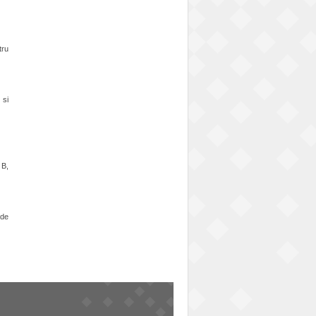
tru
 si
 B,
 de