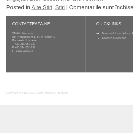
Posted in
Alte Stiri
,
Stiri
|
Comentariile sunt închis
CONTACTEAZA-NE
QUICKLINKS
VAPRO Romania
Ministerul Investițiilor ș
Str. Herastrau nr 1, et. 6, Sector 1
Uniunea Europeana
Bucuresti, Romania
T
+40 314 051 739
F +40 314 051 738
I
www.vapro.ro
Copyright VAPRO 2022, Toate drepturile rezervate