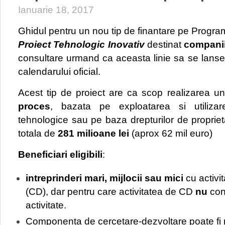
Ianuarie 18, 2017
Ghidul pentru un nou tip de finantare pe Program
Proiect Tehnologic Inovativ
destinat
companii
consultare urmand ca aceasta linie sa se lanse
calendarului oficial.
Acest tip de proiect are ca scop realizarea u
proces
, bazata pe exploatarea si utilizarea
tehnologice sau pe baza drepturilor de proprieta
totala de
281 milioane lei
(aprox 62 mil euro)
Beneficiari eligibili
:
intreprinderi mari, mijlocii sau mici
cu activi
(CD), dar pentru care activitatea de CD
nu
cons
activitate.
Componenta de cercetare-dezvoltare poate fi r