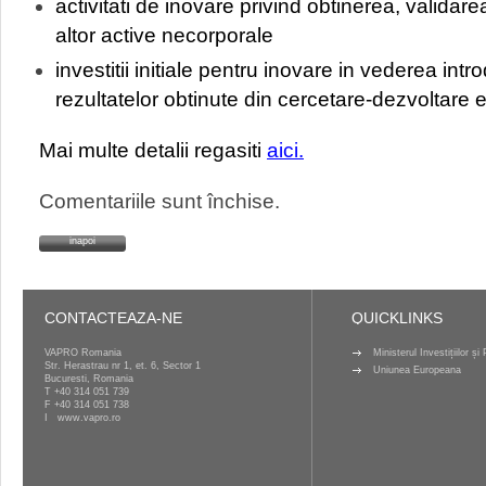
activitati de inovare privind obtinerea, validare
altor active necorporale
investitii initiale pentru inovare in vederea intr
rezultatelor obtinute din cercetare-dezvoltare e
Mai multe detalii regasiti
aici.
Comentariile sunt închise.
inapoi
CONTACTEAZA-NE
QUICKLINKS
VAPRO Romania
Ministerul Investițiilor ș
Str. Herastrau nr 1, et. 6, Sector 1
Uniunea Europeana
Bucuresti, Romania
T
+40 314 051 739
F +40 314 051 738
I
www.vapro.ro