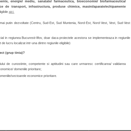
mente, energie/ mediu, sanatate/ farmaceutica, bioeconomie/ biofarmaceutica/
oace de transport, infrastructura, produse chimice, masini/aparate/echipamente
igibile
aici.
le mai putin dezvoltate (Centru, Sud-Est, Sud Muntenia, Nord-Est, Nord-Vest, Vest, Sud-Vest
social in regiunea Bucuresti-Ilfov, doar daca proiectele acestora se implementeaza in regiunile
 de lucru localizat intr-una dintre regiunile eligibile)
iect (grup tinta)?
ului de cunostinte, competente si aptitudini sau care urmaresc certificarea/ validarea
nomice/ domeniile prioritare;
domeniile/sectoarele economice prioritare.