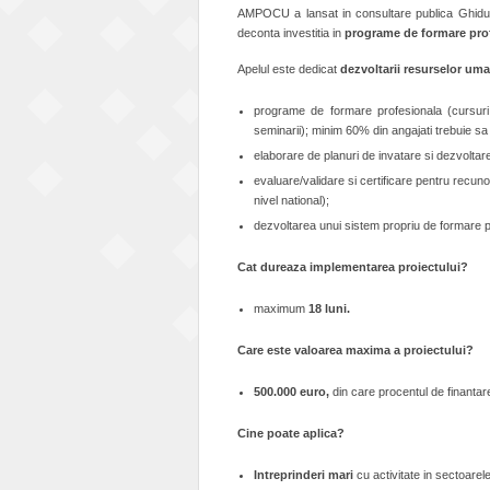
AMPOCU a lansat in consultare publica Ghidul S
deconta investitia in
programe de formare profe
Apelul este dedicat
dezvoltarii resurselor um
programe de formare profesionala (cursuri d
seminarii); minim 60% din angajati trebuie sa 
elaborare de planuri de invatare si dezvoltar
evaluare/validare si certificare pentru recun
nivel national);
dezvoltarea unui sistem propriu de formare pr
Cat dureaza implementarea proiectului?
maximum
18 luni.
Care este valoarea maxima a proiectului?
500.000 euro,
din care procentul de finanta
Cine poate aplica?
Intreprinderi mari
cu activitate in sectoarele