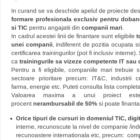
In curand se va deschide apelul de proiecte dest
formare profesionala exclusiv pentru doban
si TIC
pentru angajatii din
companii mari
.
In cadrul acestei linii de finantare sunt eligibile
t
unei companii
, indiferent de pozitia ocupata si 
certificarea trainingurilor (pot fi inclusiv interne)
ca
trainingurile sa vizeze competente IT sau d
Pentru a fi eligibile, companiile mari trebuie s
sectoare prioritare precum: IT&C, industrii c
farma, energie etc. Puteti consulta lista complet
Valoarea maxima a unui proiect es
procent
nerambursabil de 50%
si poate finanta
Orice tipuri de cursuri in domeniul TIC, digit
interne, recunoscute la nivel de companie /ind
recunoastere internationala etc, precum: compe