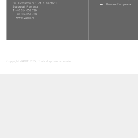
Str. Herastrau nr 1, et. 6, Sector 1
Uniunea Europeana
Bucuresti, Romania
T
+40 314 051 739
F +40 314 051 738
I
www.vapro.ro
Copyright VAPRO 2022, Toate drepturile rezervate