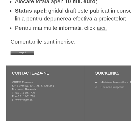
Alocare totala apel:
10 mil. euro
;
Status apel:
ghidul draft este publicat in con
linia pentru depunerea efectiva a proiectelor;
Pentru mai multe informatii, click
aici
.
Comentariile sunt închise.
inapoi
CONTACTEAZA-NE
QUICKLINKS
VAPRO Romania
Ministerul Investițiilor ș
Str. Herastrau nr 1, et. 6, Sector 1
Uniunea Europeana
Bucuresti, Romania
T
+40 314 051 739
F +40 314 051 738
I
www.vapro.ro