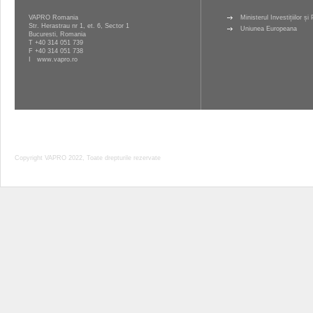
VAPRO Romania
Ministerul Investițiilor ș
Str. Herastrau nr 1, et. 6, Sector 1
Uniunea Europeana
Bucuresti, Romania
T
+40 314 051 739
F +40 314 051 738
I
www.vapro.ro
Copyright VAPRO 2022, Toate drepturile rezervate