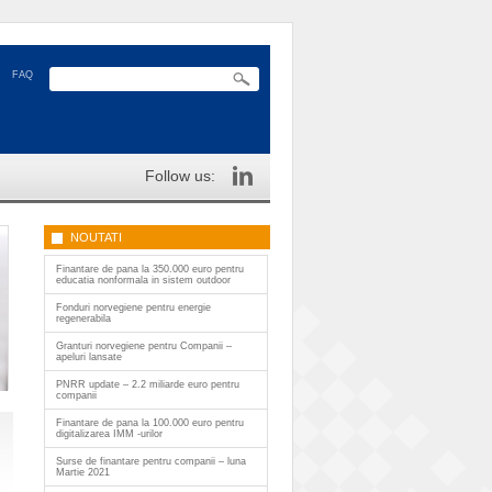
FAQ
Follow us:
NOUTATI
Finantare de pana la 350.000 euro pentru
educatia nonformala in sistem outdoor
Fonduri norvegiene pentru energie
regenerabila
Granturi norvegiene pentru Companii –
apeluri lansate
PNRR update – 2.2 miliarde euro pentru
companii
Finantare de pana la 100.000 euro pentru
digitalizarea IMM -urilor
Surse de finantare pentru companii – luna
Martie 2021