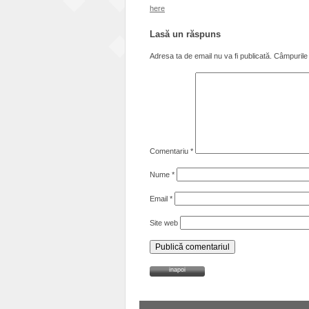
here
Lasă un răspuns
Adresa ta de email nu va fi publicată.
Câmpurile 
Comentariu
*
Nume
*
Email
*
Site web
inapoi