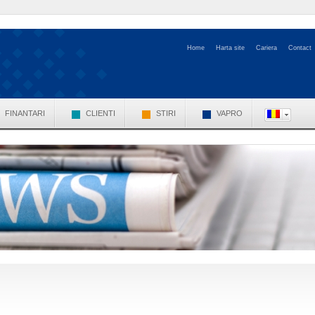
Home
Harta site
Cariera
Contact
FINANTARI
CLIENTI
STIRI
VAPRO