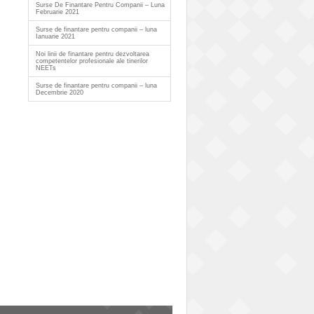
Surse De Finantare Pentru Companii – Luna
Februarie 2021
Surse de finantare pentru companii – luna
Ianuarie 2021
Noi linii de finantare pentru dezvoltarea
competentelor profesionale ale tinerilor
NEETs
Surse de finantare pentru companii – luna
Decembrie 2020