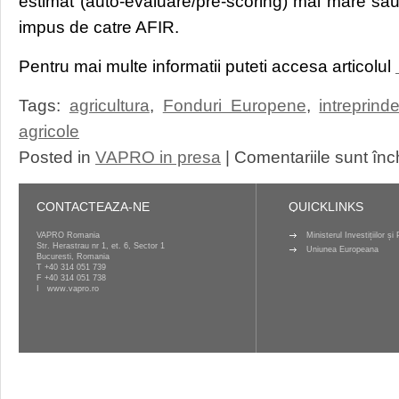
estimat (auto-evaluare/pre-scoring) mai mare sau
impus de catre AFIR.
Pentru mai multe informatii puteti accesa articolul
Tags:
agricultura
,
Fonduri Europene
,
intreprinde
agricole
Posted in
VAPRO in presa
|
Comentariile sunt înc
CONTACTEAZA-NE
QUICKLINKS
VAPRO Romania
Ministerul Investițiilor ș
Str. Herastrau nr 1, et. 6, Sector 1
Uniunea Europeana
Bucuresti, Romania
T
+40 314 051 739
F +40 314 051 738
I
www.vapro.ro