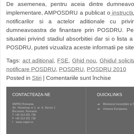
De asemenea, pentru aceia dintre dumneavos
implementare, AMPOSDRU a publicat o
instructi
notificarilor si a actelor aditionale cu priv
dumneavoastra de finantare prin POSDRU. Pe
situatiei privind stadiul absorbitiei dar si o lista 
POSDRU, puteti vizualiza aceste informatii pe sit
Tags:
act aditional
,
FSE
,
Ghid nou
,
Ghidul solicit
notificare POSDRU
,
POSDRU
,
POSDRU 2010
pentru
Posted in
Stiri
|
Comentariile sunt închise
POSDRU
Noul
draft
CONTACTEAZA-NE
QUICKLINKS
al
Ghidului
VAPRO Romania
Ministerul Investițiilor ș
Str. Herastrau nr 1, et. 6, Sector 1
solicitantului
Uniunea Europeana
Bucuresti, Romania
spre
T
+40 314 051 739
F +40 314 051 738
consultare
I
www.vapro.ro