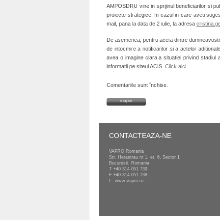
AMPOSDRU vine in sprijinul beneficiarilor si p
proiecte strategice. In cazul in care aveti suges
mail, pana la data de 2 iulie, la adresa
cristina.
De asemenea, pentru aceia dintre dumneavostr
de intocmire a notificarilor si a actelor aditi
avea o imagine clara a situatiei privind stadiul
informatii pe siteul ACIS.
Click aici
Comentariile sunt închise.
inapoi
CONTACTEAZA-NE
VAPRO Romania
Str. Herastrau nr 1, et. 6, Sector 1
Bucuresti, Romania
T
+40 314 051 739
F +40 314 051 738
I
www.vapro.ro