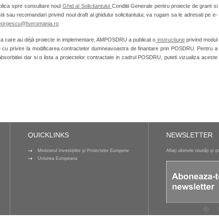
ublica spre consultare noul
Ghid al Solicitantului
Conditii Generale pentru proiecte de grant si
tii sau recomandari privind noul draft al ghidului solicitantului, va rugam sa le adresati pe e-
georgescu@fseromania.ro
a care au déjà proiecte in implementare, AMPOSDRU a publicat o
instructiune
privind modul
onale cu privire la modificarea contractelor dumneavoastra de finantare prin POSDRU. Pentru a
 absorbitiei dar si o lista a proiectelor contractate in cadrul POSDRU, puteti vizualiza aceste
QUICKLINKS
NEWSLETTER
Ministerul Investițiilor și Proiectelor Europene
Aflați ultimele noutăți și ș
Uniunea Europeana