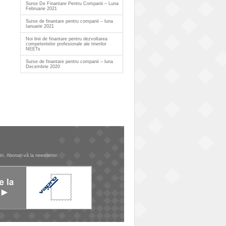
Surse De Finantare Pentru Companii – Luna
Februarie 2021
Surse de finantare pentru companii – luna
Ianuarie 2021
Noi linii de finantare pentru dezvoltarea
competentelor profesionale ale tinerilor
NEETs
Surse de finantare pentru companii – luna
Decembrie 2020
tiri. Abonați-vă la newsletter: