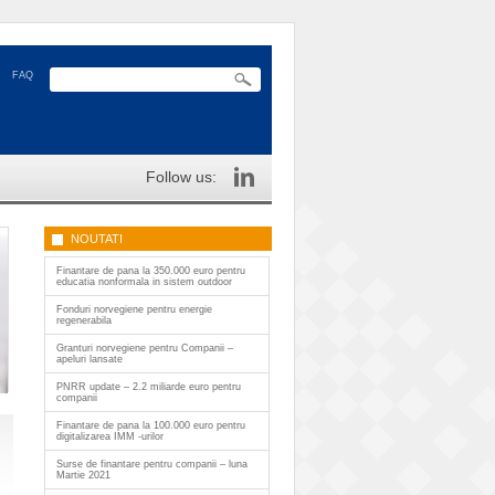
FAQ
Follow us:
NOUTATI
Finantare de pana la 350.000 euro pentru
educatia nonformala in sistem outdoor
Fonduri norvegiene pentru energie
regenerabila
Granturi norvegiene pentru Companii –
apeluri lansate
PNRR update – 2.2 miliarde euro pentru
companii
Finantare de pana la 100.000 euro pentru
digitalizarea IMM -urilor
Surse de finantare pentru companii – luna
Martie 2021