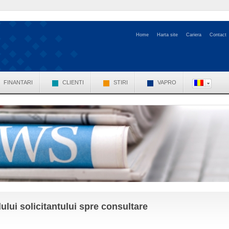
Home
Harta site
Cariera
Contact
FINANTARI
CLIENTI
STIRI
VAPRO
lui solicitantului spre consultare