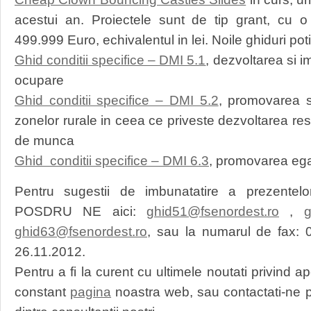
acestui an. Proiectele sunt de tip grant, cu o
499.999 Euro, echivalentul in lei. Noile ghiduri poti 
Ghid conditii specifice – DMI 5.1
, dezvoltarea si 
ocupare
Ghid conditii specifice – DMI 5.2
, promovarea s
zonelor rurale in ceea ce priveste dezvoltarea re
de munca
Ghid conditii specifice – DMI 6.3
, promovarea egal
Pentru sugestii de imbunatatire a prezentelo
POSDRU NE aici:
ghid51@fsenordest.ro
,
g
ghid63@fsenordest.ro
, sau la numarul de fax:
26.11.2012.
Pentru a fi la curent cu ultimele noutati privind a
constant
pagina
noastra web, sau contactati-ne pen