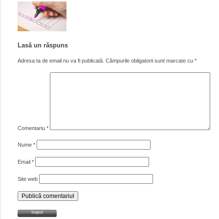
Lasă un răspuns
Adresa ta de email nu va fi publicată.
Câmpurile obligatorii sunt marcate cu
*
Comentariu
*
Nume
*
Email
*
Site web
inapoi