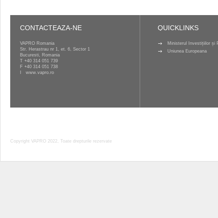
CONTACTEAZA-NE
QUICKLINKS
VAPRO Romania
Ministerul Investițiilor ș
Str. Herastrau nr 1, et. 6, Sector 1
Uniunea Europeana
Bucuresti, Romania
T
+40 314 051 739
F +40 314 051 738
I
www.vapro.ro
Copyright VAPRO 2022, Toate drepturile rezervate