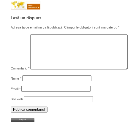
Lasă un răspuns
Adresa ta de email nu va fi publicată.
Câmpurile obligatorii sunt marcate cu
*
Comentariu
*
Nume
*
Email
*
Site web
inapoi