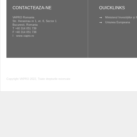
CONTACTEAZA-NE
QUICKLINKS
VAPRO Romania
Ministerul Investițiilor ș
Str. Herastrau nr 1, et. 6, Sector 1
Uniunea Europeana
Bucuresti, Romania
T
+40 314 051 739
F +40 314 051 738
I
www.vapro.ro
Copyright VAPRO 2022, Toate drepturile rezervate