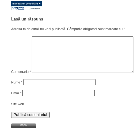
Lasă un răspuns
Adresa ta de email nu va fi publicată.
Câmpurile obligatorii sunt marcate cu
*
Comentariu
*
Nume
*
Email
*
Site web
inapoi