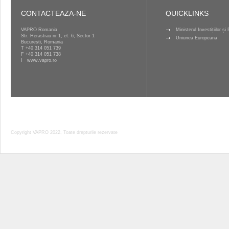
CONTACTEAZA-NE
QUICKLINKS
VAPRO Romania
Ministerul Investițiilor ș
Str. Herastrau nr 1, et. 6, Sector 1
Uniunea Europeana
Bucuresti, Romania
T
+40 314 051 739
F +40 314 051 738
I
www.vapro.ro
Copyright VAPRO 2022, Toate drepturile rezervate