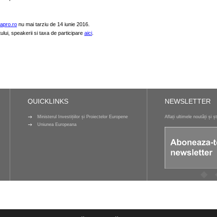
apro.ro
nu mai tarziu de 14 iunie 2016.
lui, speakerii si taxa de participare
aici
.
QUICKLINKS
NEWSLETTER
Ministerul Investițiilor și Proiectelor Europene
Aflați ultimele noutăți și ș
Uniunea Europeana