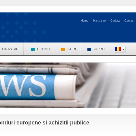
Home
Harta site
Cariera
Contact
FINANTARI
CLIENTI
STIRI
VAPRO
nduri europene si achizitii publice