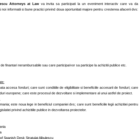
ulescu Attorneys at Law
va invita sa participati la un eveniment interactiv care va da
noi informatii si bune practici privind doua oportunitati majore pentru cresterea afacerii dvs:
e finantari nerambursabile sau care participa/vor sa participe la achizitii publice etc.
te:
a accesa fonduri; care sunt conditiile de eligibilitate si beneficiile accesarii de fonduri; care
 fonduri europene; care este procesul de dezvoltare si implementare al unui astfel de proiect.
:
omania; este noua lege in beneficiul companiei dvs; care sunt beneficiile legii achizitiei pentru
gislatiei privind achizitiile publice in dezvoltarea proiectelor.
ania
a
of Spanish Desk Stratulat Albulescu