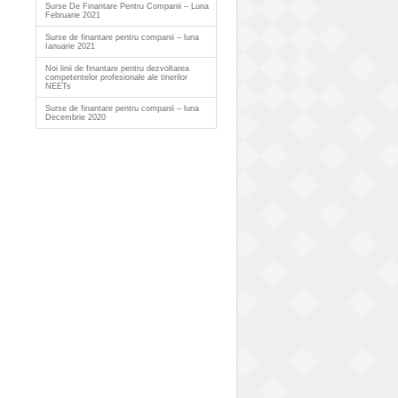
Surse De Finantare Pentru Companii – Luna
Februarie 2021
Surse de finantare pentru companii – luna
Ianuarie 2021
Noi linii de finantare pentru dezvoltarea
competentelor profesionale ale tinerilor
NEETs
Surse de finantare pentru companii – luna
Decembrie 2020