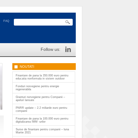
FAQ
Follow us:
NOUTATI
Finantare de pana la 350.000 euro pentru
educatia nonformala in sistem outdoor
Fonduri norvegiene pentru energie
regenerabila
Granturi norvegiene pentru Companii –
apeluri lansate
PNRR update – 2.2 miliarde euro pentru
companii
Finantare de pana la 100.000 euro pentru
digitalizarea IMM -urilor
Surse de finantare pentru companii – luna
Martie 2021