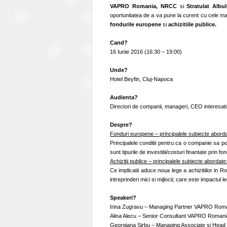
VAPRO Romania, NRCC
si
Stratulat Alb
oportunitatea de a va pune la curent cu cele mai 
fondurile europene
si
achizitiile publice.
Cand?
16 Iunie 2016 (16:30 – 19:00)
Unde?
Hotel Beyfin, Cluj-Napoca
Audienta?
Directori de companii, manageri, CEO interesati d
Despre?
Fonduri europene – principalele subiecte aborda
Principalele conditii pentru ca o companie sa poat
sunt tipurile de investitii/costuri finantate prin
Achizitii publice – principalele subiecte abordate
Ce implicatii aduce noua lege a achizitiilor in R
intreprinderi mici si mijlocii; care este impactul le
Speakeri?
Irina Zugravu – Managing Partner VAPRO Rom
Alina Alecu – Senior Consultant VAPRO Romani
Georgiana Sirbu – Managing Associate si Head 