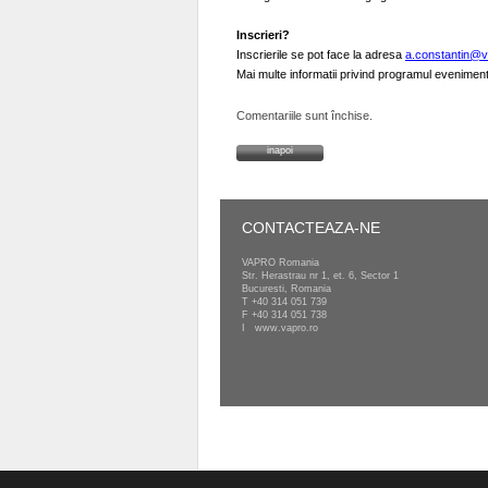
Inscrieri?
Inscrierile se pot face la adresa
a.constantin@v
Mai multe informatii privind programul evenimentu
Comentariile sunt închise.
inapoi
CONTACTEAZA-NE
VAPRO Romania
Str. Herastrau nr 1, et. 6, Sector 1
Bucuresti, Romania
T
+40 314 051 739
F +40 314 051 738
I
www.vapro.ro
Copyright VAPRO 2022, Toate drepturile rezervate