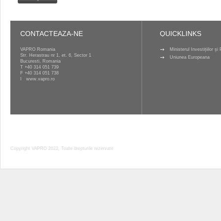
CONTACTEAZA-NE
QUICKLINKS
VAPRO Romania
Ministerul Investițiilor ș
Str. Herastrau nr 1, et. 6, Sector 1
Uniunea Europeana
Bucuresti, Romania
T
+40 314 051 739
F +40 314 051 738
I
www.vapro.ro
Copyright VAPRO 2022, Toate drepturile rezervate