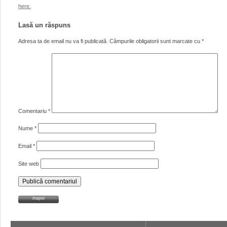
here.
Lasă un răspuns
Adresa ta de email nu va fi publicată.
Câmpurile obligatorii sunt marcate cu
*
Comentariu
*
Nume
*
Email
*
Site web
inapoi