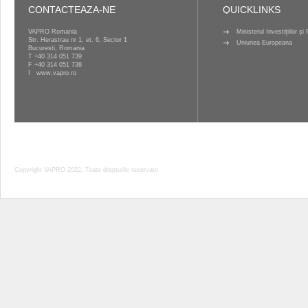
CONTACTEAZA-NE
QUICKLINKS
VAPRO Romania
Ministerul Investițiilor ș
Str. Herastrau nr 1, et. 6, Sector 1
Uniunea Europeana
Bucuresti, Romania
T
+40 314 051 739
F +40 314 051 738
I
www.vapro.ro
Copyright VAPRO 2022, Toate drepturile rezervate