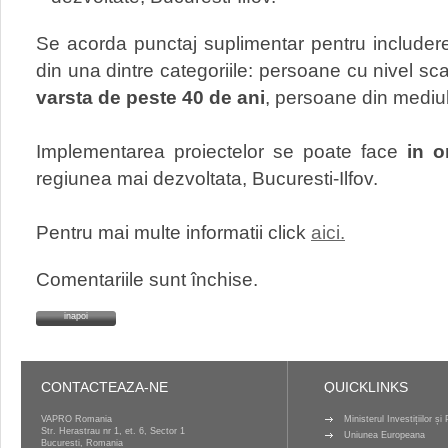
Se acorda punctaj suplimentar pentru includer
din una dintre categoriile: persoane cu nivel sca
varsta de peste 40 de ani
, persoane din mediul
Implementarea proiectelor se poate face
in o
regiunea mai dezvoltata, Bucuresti-Ilfov.
Pentru mai multe informatii click
aici.
Comentariile sunt închise.
inapoi
CONTACTEAZA-NE
QUICKLINKS
VAPRO Romania
Ministerul Investițiilor ș
Str. Herastrau nr 1, et. 6, Sector 1
Uniunea Europeana
Bucuresti, Romania