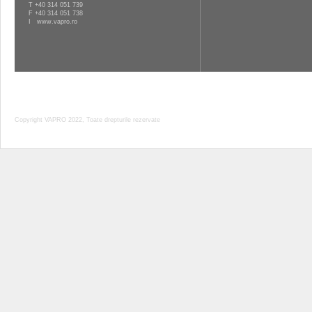
T
+40 314 051 739
F +40 314 051 738
I
www.vapro.ro
Copyright VAPRO 2022, Toate drepturile rezervate