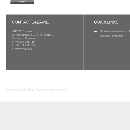
inapoi
CONTACTEAZA-NE
QUICKLINKS
VAPRO Romania
Ministerul Investițiilor ș
Str. Herastrau nr 1, et. 6, Sector 1
Uniunea Europeana
Bucuresti, Romania
T
+40 314 051 739
F +40 314 051 738
I
www.vapro.ro
Copyright VAPRO 2022, Toate drepturile rezervate