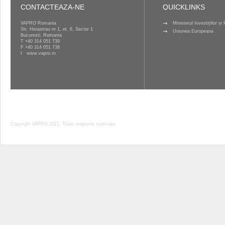
CONTACTEAZA-NE
QUICKLINKS
VAPRO Romania
Ministerul Investițiilor ș
Str. Herastrau nr 1, et. 6, Sector 1
Uniunea Europeana
Bucuresti, Romania
T
+40 314 051 739
F +40 314 051 738
I
www.vapro.ro
Copyright VAPRO 2022, Toate drepturile rezervate