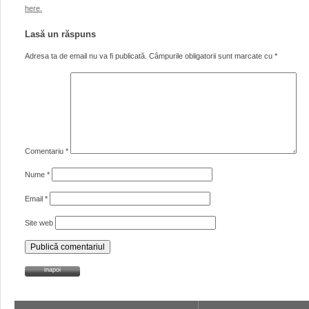
here.
Lasă un răspuns
Adresa ta de email nu va fi publicată.
Câmpurile obligatorii sunt marcate cu
*
Comentariu
*
Nume
*
Email
*
Site web
inapoi