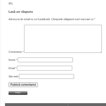
aici.
Lasă un răspuns
Adresa ta de email nu va fi publicată.
Câmpurile obligatorii sunt marcate cu
*
Comentariu
*
Nume
*
Email
*
Site web
inapoi