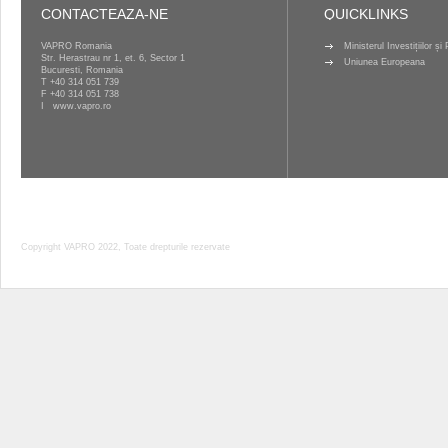
CONTACTEAZA-NE
QUICKLINKS
VAPRO Romania
Ministerul Investițiilor ș
Str. Herastrau nr 1, et. 6, Sector 1
Uniunea Europeana
Bucuresti, Romania
T
+40 314 051 739
F +40 314 051 738
I
www.vapro.ro
Copyright VAPRO 2022, Toate drepturile rezervate