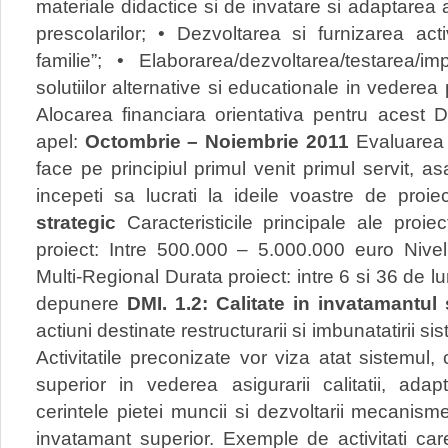
materiale didactice si de invatare si adaptarea a
prescolarilor; • Dezvoltarea si furnizarea activ
familie”; • Elaborarea/dezvoltarea/testarea/i
solutiilor alternative si educationale in vederea 
Alocarea financiara orientativa pentru acest 
apel:
Octombrie – Noiembrie 2011
Evaluarea 
face pe principiul primul venit primul servit
incepeti sa lucrati la ideile voastre de proie
strategic
Caracteristicile principale ale proiec
proiect: Intre 500.000 – 5.000.000 euro Nive
Multi-Regional Durata proiect: intre 6 si 36 de l
depunere
DMI. 1.2: Calitate in invatamantul
actiuni destinate restructurarii si imbunatatirii s
Activitatile preconizate vor viza atat sistemul, 
superior in vederea asigurarii calitatii, adap
cerintele pietei muncii si dezvoltarii mecanism
invatamant superior. Exemple de activitati car