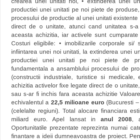
crearea unei unitati noi, • extinderea unei unit
productiei unei unitati pe noi piete de produs
procesului de productie al unei unitati existente b
direct de o unitate, atunci cand unitatea s-a 
aceasta achizitia, iar activele sunt cumparate
Costuri eligibile: • imobilizarile corporale si/
infiintarea unei noi unitati, la extinderea unei un
productiei unei unitati pe noi piete de 
fundamentala a ansamblului procesului de produ
(constructii industriale, turistice si medicale,
achizitia activelor fixe legate direct de o unitat
sau s-ar fi inchis fara aceasta achizitie Valoar
echivalentul a
22,5 milioane euro
(Bucuresti – 
(celelalte regiuni). Total alocare financiara est
miliard euro. Apel lansat in
anul 2008
, 
Oportunitatile prezentate reprezinta numai cat
finantare a ideii dumneavoastra de proiect. Pen