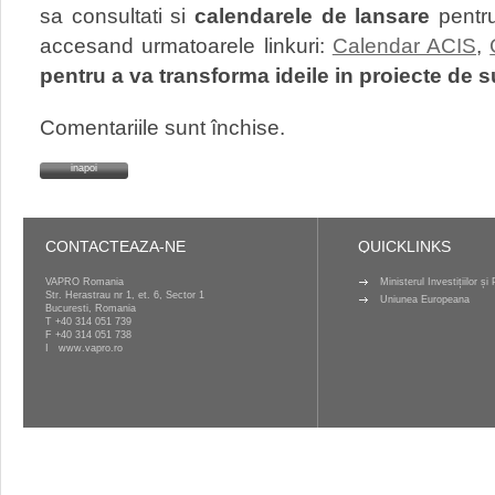
sa consultati si
calendarele de lansare
pentru
accesand urmatoarele linkuri:
Calendar ACIS
,
pentru a va transforma ideile in proiecte de 
Comentariile sunt închise.
inapoi
CONTACTEAZA-NE
QUICKLINKS
VAPRO Romania
Ministerul Investițiilor ș
Str. Herastrau nr 1, et. 6, Sector 1
Uniunea Europeana
Bucuresti, Romania
T
+40 314 051 739
F +40 314 051 738
I
www.vapro.ro