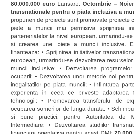
80.000.000 euro
Lansare:
Octombrie – Noie
transnationale pentru o piata incluziva a mun
propuneri de proiecte sunt promovate proiecte 
piete a muncii mai permisiva sprijinirea init
parteneriatelor la nivel european, urmarindu-s
si crearea unei piete a muncii inclusive. E
finanteaza: • Sprijinirea initiativelor transnation
european, urmarindu-se dezvoltarea resurselor
muncii inclusive; • Dezvoltarea programel
ocuparii; • Dezvoltarea unor metode noi pentru
inegalitatilor pe piata muncii; • Infiintarea pa
experienta in ceea ce priveste adaptarea fo
tehnologii; • Promovarea transferului de exp
ocuparea somerilor de lunga durata; • Schimbur
si bune practici, pentru Autoritatea de
Intermediare; • Dezvoltarea studiilor transna
financiara orientativa pentru acest DMI:
20.000