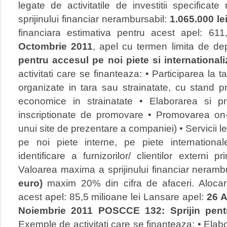
legate de activitatile de investitii specific
sprijinului financiar nerambursabil:
1.065.000 le
financiara estimativa pentru acest apel: 611
Octombrie 2011
, apel cu termen limita de d
pentru accesul pe noi piete si internationali
activitati care se finanteaza: • Participarea la ta
organizate in tara sau strainatate, cu stand pr
economice in strainatate • Elaborarea si pro
inscriptionate de promovare • Promovarea on-l
unui site de prezentare a companiei) • Servicii l
pe noi piete interne, pe piete internationa
identificare a furnizorilor/ clientilor extern
Valoarea maxima a sprijinului financiar neramb
euro)
maxim 20% din cifra de afaceri. Alocare
acest apel: 85,5 milioane lei Lansare apel:
26 
Noiembrie 2011
POSCCE 132: Sprijin pent
Exemple de activitati care se finanteaza: • Elabo