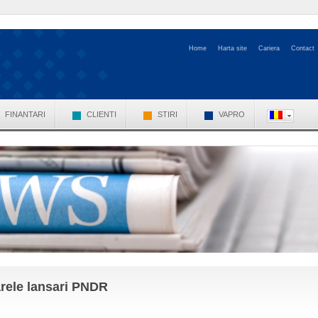
Home
Harta site
Cariera
Contact
FINANTARI
CLIENTI
STIRI
VAPRO
arele lansari PNDR