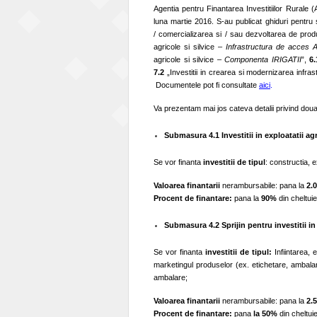
Agentia pentru Finantarea Investitiilor Rurale (
luna martie 2016. S-au publicat ghiduri pentru
/ comercializarea si / sau dezvoltarea de prod
agricole si silvice –
Infrastructura de acce
agricole si silvice –
Componenta IRIGATII
”,
6.
7.2
„Investitii in crearea si modernizarea infra
Documentele pot fi consultate
aici
.
Va prezentam mai jos cateva detalii privind doua 
Submasura 4.1 Investitii in exploatatii ag
Se vor finanta
investitii de tipul
: constructia, 
Valoarea finantarii
nerambursabile: pana la
2.
Procent de finantare:
pana la
90%
din cheltuieli
Submasura 4.2 Sprijin pentru investitii i
Se vor finanta
investitii de tipul:
Infiintarea,
marketingul produselor (ex. etichetare, ambalare
ambalare;
Valoarea finantarii
nerambursabile: pana la
2.
Procent de finantare:
pana
la 50%
din cheltuiel