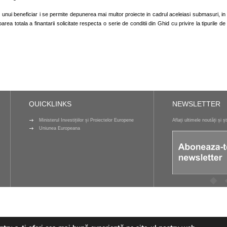
 unui beneficiar i se permite depunerea mai multor proiecte in cadrul aceleiasi submasuri, in
area totala a finantarii solicitate respecta o serie de conditii din Ghid cu privire la tipurile de
QUICKLINKS
NEWSLETTER
Ministerul Investițiilor și Proiectelor Europene
Aflați ultimele noutăți și ș
Uniunea Europeana