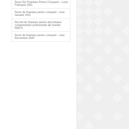
Surse De Finantare Pentru Companii – Luna
Februarie 2021
Surse de finantare pentru companii – luna
Ianuarie 2021
Noi linii de finantare pentru dezvoltarea
competentelor profesionale ale tinerilor
NEETs
Surse de finantare pentru companii – luna
Decembrie 2020