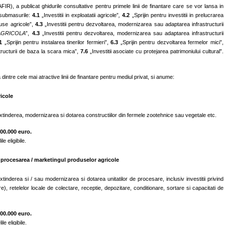
AFIR), a publicat ghidurile consultative pentru primele linii de finantare care se vor lansa in
 submasurile:
4.1
„Investitii in exploatatii agricole”
,
4.2
„Sprijin pentru investitii in prelucrarea
use agricole”,
4.3
„Investitii pentru dezvoltarea, modernizarea sau adaptarea infrastructurii
s AGRICOLA
”,
4.3
„Investitii pentru dezvoltarea, modernizarea sau adaptarea infrastructurii
1
„Sprijin pentru instalarea tinerilor fermieri”,
6.3
„Sprijin pentru dezvoltarea fermelor mici”,
structurii de baza la scara mica”,
7.6
„Investitii asociate cu protejarea patrimoniului cultural”.
dintre cele mai atractive linii de finantare pentru mediul privat, si anume:
ricole
extinderea, modernizarea si dotarea constructiilor din fermele zootehnice sau vegetale etc.
000.000 euro.
le eligibile.
n procesarea / marketingul produselor agricole
 extinderea si / sau modernizarea si dotarea unitatilor de procesare, inclusiv investitii privind
), retelelor locale de colectare, receptie, depozitare, conditionare, sortare si capacitati de
500.000 euro.
ile eligibile.