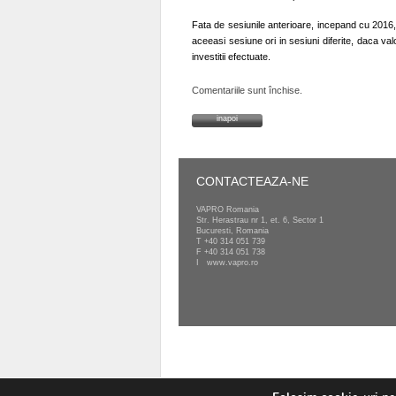
Fata de sesiunile anterioare, incepand cu 2016,
aceeasi sesiune ori in sesiuni diferite, daca valo
investitii efectuate.
Comentariile sunt închise.
inapoi
CONTACTEAZA-NE
VAPRO Romania
Str. Herastrau nr 1, et. 6, Sector 1
Bucuresti, Romania
T
+40 314 051 739
F +40 314 051 738
I
www.vapro.ro
Copyright VAPRO 2022, Toate drepturile rezervate