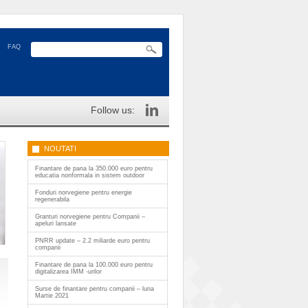
FAQ
Follow us:
NOUTATI
Finantare de pana la 350.000 euro pentru
educatia nonformala in sistem outdoor
Fonduri norvegiene pentru energie
regenerabila
Granturi norvegiene pentru Companii –
apeluri lansate
PNRR update – 2.2 miliarde euro pentru
companii
Finantare de pana la 100.000 euro pentru
digitalizarea IMM -urilor
Surse de finantare pentru companii – luna
Martie 2021