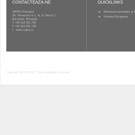
CONTACTEAZA-NE
QUICKLINKS
VAPRO Romania
Ministerul Investițiilor ș
Str. Herastrau nr 1, et. 6, Sector 1
Uniunea Europeana
Bucuresti, Romania
T
+40 314 051 739
F +40 314 051 738
I
www.vapro.ro
Copyright VAPRO 2022, Toate drepturile rezervate