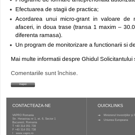
Efectuarea de stagii de practica;
Acordarea unui micro-grant in valoare de
afaceri, in doua trase (transa 1 maxim – 30.
diferenta ramasa).
Un program de monitorizare a functionarii si dez
Mai multe informatii despre Ghidul Solicitantului
Comentariile sunt închise.
inapoi
CONTACTEAZA-NE
QUICKLINKS
VAPRO Romania
Ministerul Investițiilor ș
Str. Herastrau nr 1, et. 6, Sector 1
Uniunea Europeana
Bucuresti, Romania
T
+40 314 051 739
F +40 314 051 738
I
www.vapro.ro