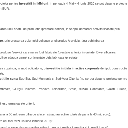
ectelor pentru
investitii in IMM-uri
. In perioada 4 Mai – 4 Iunie 2020 se pot depune proiecte
on EUR.
area unui spatiu de productie /prestare servicii, in scopul demararii activitatii vizate prin
te
, prin cresterea volumului cel putin unui produs /serviciu, fara schimbarea
produse /servicii care nu au fost fabricate /prestate anterior in unitate. Diversificarea
cii se adauga gamei sortimentale deja fabricate /prestate.
 sa cuprinda, in mod obligatoriu, o
investitie initiala in active corporale
de tipul: constructie
le.
stitiile sunt:
Sud-Est, Sud-Muntenia si Sud-Vest Oltenia (nu se pot depune proiecte pentru
bovita, Giurgiu, Ialomita, Prahova, Teleorman, Braila, Buzau, Constanta, Galati, Tulcea,
inesc urmatoarele criterii:
na la 50 mil. euro cifra de afaceri si/sau au active totale de pana la 43 mil. euro);
e cel mai tarziu in luna ianuarie 2019);
an (cu exceptia companiilor mijlocii care pot realiza investitia si in mediul rural);