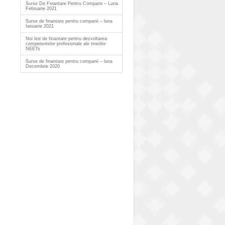
Surse De Finantare Pentru Companii – Luna
Februarie 2021
Surse de finantare pentru companii – luna
Ianuarie 2021
Noi linii de finantare pentru dezvoltarea
competentelor profesionale ale tinerilor
NEETs
Surse de finantare pentru companii – luna
Decembrie 2020