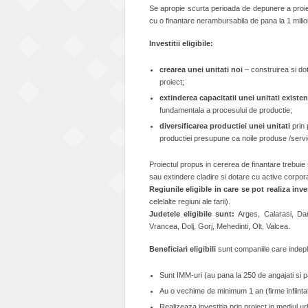
Se apropie scurta perioada de depunere a proi
cu o finantare nerambursabila de pana la 1 mili
Investitii eligibile:
crearea unei unitati noi
– construirea si dot
proiect;
extinderea capacitatii unei unitati existen
fundamentala a procesului de productie;
diversificarea productiei
unei unitati
prin 
productiei presupune ca noile produse /servi
Proiectul propus in cererea de finantare trebuie
sau extindere cladire si dotare cu active corpora
Regiunile eligible in care se pot realiza inve
celelalte regiuni ale tarii).
Judetele eligibile sunt:
Arges, Calarasi, Dam
Vrancea, Dolj, Gorj, Mehedinti, Olt, Valcea.
Beneficiari eligibili
sunt companiile care indepl
Sunt IMM-uri (au pana la 250 de angajati si pa
Au o vechime de minimum 1 an (firme infiintat
Realizeaza investitia prin proiect in mediul urb