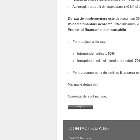
Au inregistrat profit din exploatare (>0 lei) s
Durata de implementare
este de maximum 36 de
Valoarea finantarii acordate:
intre minimum
20
Procentul finantarii nerambursabile
:
Pentru ajutorul de stat:
Intreprinderi mijlocii:
60%
;
Intreprinderi mici si microintreprinderi:
70
Pentru componenta de minimis finantarea e
Mai multe detalii
aici.
Comentariile sunt închise.
inapoi
CONTACTEAZA-NE
VAPRO Romania