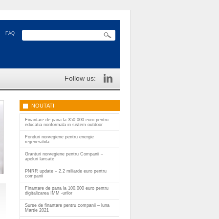
FAQ
Follow us:
NOUTATI
Finantare de pana la 350.000 euro pentru
educatia nonformala in sistem outdoor
Fonduri norvegiene pentru energie
regenerabila
Granturi norvegiene pentru Companii –
apeluri lansate
PNRR update – 2.2 miliarde euro pentru
companii
Finantare de pana la 100.000 euro pentru
digitalizarea IMM -urilor
Surse de finantare pentru companii – luna
Martie 2021