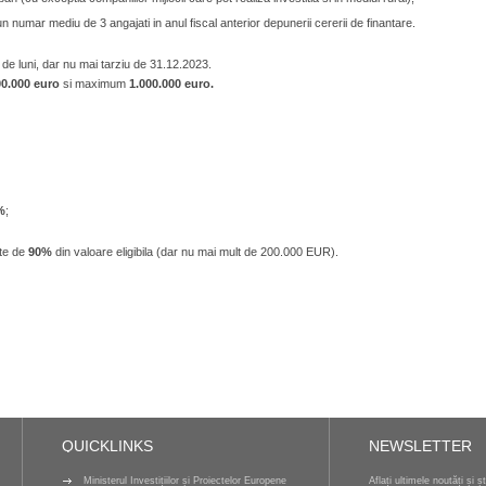
i un numar mediu de 3 angajati in anul fiscal anterior depunerii cererii de finantare.
 luni, dar nu mai tarziu de 31.12.2023.
0.000 euro
si maximum
1.000.000 euro.
%
;
ste de
90%
din valoare eligibila (dar nu mai mult de 200.000 EUR).
QUICKLINKS
NEWSLETTER
Ministerul Investițiilor și Proiectelor Europene
Aflați ultimele noutăți și ș