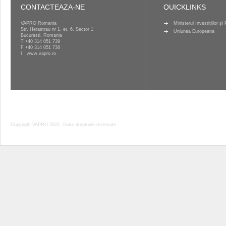
CONTACTEAZA-NE
QUICKLINKS
VAPRO Romania
Ministerul Investițiilor ș
Str. Herastrau nr 1, et. 6, Sector 1
Uniunea Europeana
Bucuresti, Romania
T
+40 314 051 739
F +40 314 051 738
I
www.vapro.ro
Copyright VAPRO 2022, Toate drepturile rezervate