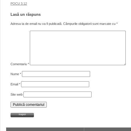
POCU 3.12
Lasă un răspuns
Adresa ta de email nu va fi publicată.
Câmpurile obligatorii sunt marcate cu
*
Comentariu
*
Nume
*
Email
*
Site web
inapoi