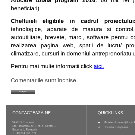
Alocare totala
program 2016
: 60 mil. le
beneficiari).
Cheltuieli eligibile in cadrul proiectului
tehnologice, aparate de masura si control, 
autoutilitare, brevete, marci, software pentru 
realizarea pagina web, spatii de lucru/ produ
climatizare, cursuri in domeniul antreprenoriatulu
Pentru mai multe informatii click
aici.
Comentariile sunt închise.
inapoi
CONTACTEAZA-NE
QUICKLINKS
VAPRO Romania
Ministerul Investițiilor ș
Str. Herastrau nr 1, et. 6, Sector 1
Uniunea Europeana
Bucuresti, Romania
T
+40 314 051 739