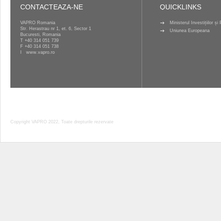
CONTACTEAZA-NE
QUICKLINKS
VAPRO Romania
Ministerul Investițiilor ș
Str. Herastrau nr 1, et. 6, Sector 1
Uniunea Europeana
Bucuresti, Romania
T
+40 314 051 739
F +40 314 051 738
I
www.vapro.ro
Copyright VAPRO 2022, Toate drepturile rezervate