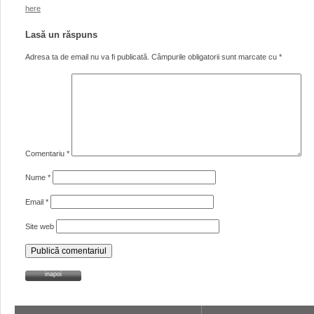
here
Lasă un răspuns
Adresa ta de email nu va fi publicată.
Câmpurile obligatorii sunt marcate cu
*
Comentariu
*
Nume
*
Email
*
Site web
inapoi