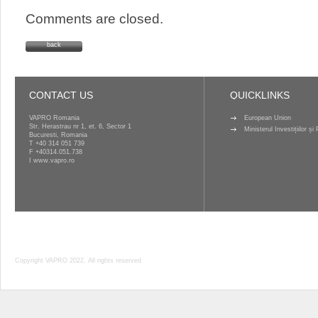
Comments are closed.
back
CONTACT US
QUICKLINKS
VAPRO Romania
European Union
Str. Herastrau nr 1, et. 6, Sector 1
Ministerul Investițiilor ș
Bucuresti, Romania
T
+40 314 051 739
F +40314.051.738
I
www.vapro.ro
Copyright VAPRO 2022, All rights reserved