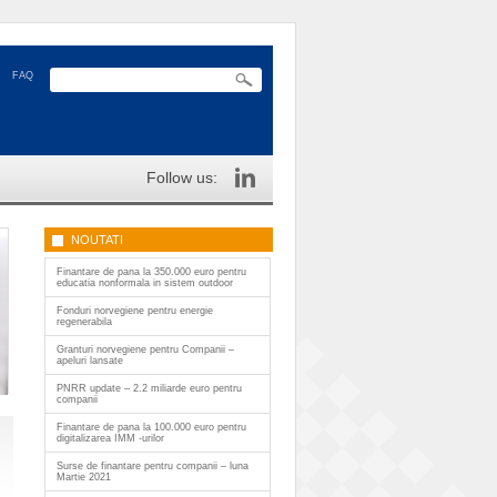
FAQ
Follow us:
NOUTATI
Finantare de pana la 350.000 euro pentru
educatia nonformala in sistem outdoor
Fonduri norvegiene pentru energie
regenerabila
Granturi norvegiene pentru Companii –
apeluri lansate
PNRR update – 2.2 miliarde euro pentru
companii
Finantare de pana la 100.000 euro pentru
digitalizarea IMM -urilor
Surse de finantare pentru companii – luna
Martie 2021