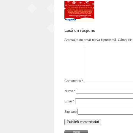
Lasă un răspuns
Adresa ta de email nu va fi publicată.
Câmpurile 
Comentariu
*
Nume
*
Email
*
Site web
inapoi