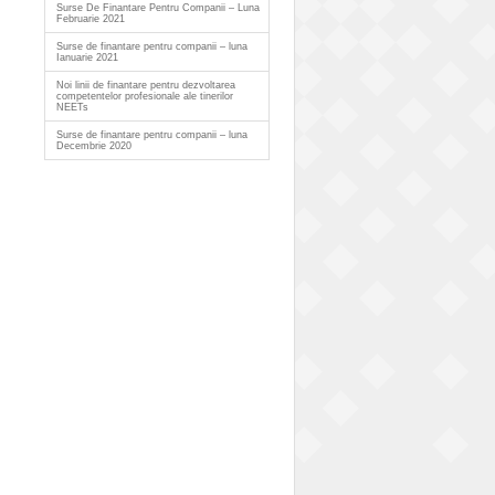
Surse De Finantare Pentru Companii – Luna
Februarie 2021
Surse de finantare pentru companii – luna
Ianuarie 2021
Noi linii de finantare pentru dezvoltarea
competentelor profesionale ale tinerilor
NEETs
Surse de finantare pentru companii – luna
Decembrie 2020