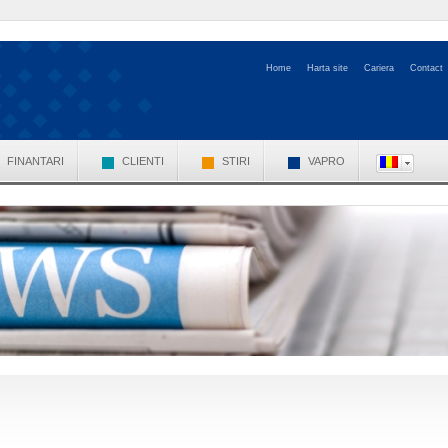
Home
Harta site
Cariera
Contact
FINANTARI
CLIENTI
STIRI
VAPRO