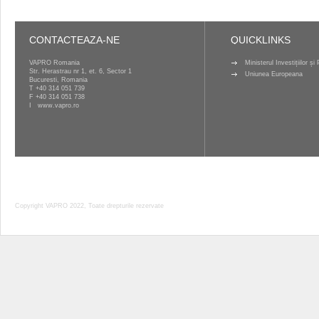
CONTACTEAZA-NE
QUICKLINKS
VAPRO Romania
Ministerul Investițiilor ș
Str. Herastrau nr 1, et. 6, Sector 1
Uniunea Europeana
Bucuresti, Romania
T
+40 314 051 739
F +40 314 051 738
I
www.vapro.ro
Copyright VAPRO 2022, Toate drepturile rezervate