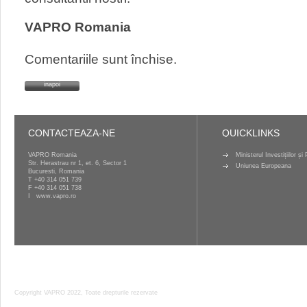
VAPRO Romania
Comentariile sunt închise.
inapoi
CONTACTEAZA-NE
QUICKLINKS
VAPRO Romania
Ministerul Investițiilor ș
Str. Herastrau nr 1, et. 6, Sector 1
Uniunea Europeana
Bucuresti, Romania
T
+40 314 051 739
F +40 314 051 738
I
www.vapro.ro
Copyright VAPRO 2022, Toate drepturile rezervate