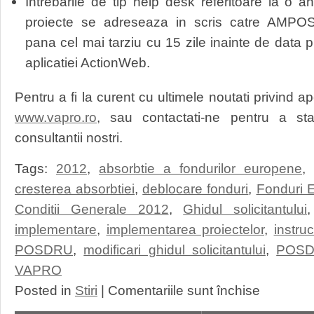
Intrebarile de tip help desk referitoare la o 
proiecte se adreseaza in scris catre AMP
pana cel mai tarziu cu 15 zile inainte de data
aplicatiei ActionWeb.
Pentru a fi la curent cu ultimele noutati privind a
www.vapro.ro
, sau contactati-ne pentru a stab
consultantii nostri.
Tags:
2012
,
absorbtie a fondurilor europene
,
cresterea absorbtiei
,
deblocare fonduri
,
Fonduri 
Conditii Generale 2012
,
Ghidul solicitantului
implementare
,
implementarea proiectelor
,
instr
POSDRU
,
modificari ghidul solicitantului
,
POS
VAPRO
pentru
Posted in
Stiri
|
Comentariile sunt închise
POSDRU-
Noul