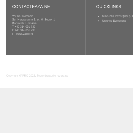
ghid
CONTACTEAZA-NE
QUICKLINKS
al
Solicitantului-
VAPRO Romania
Ministerul Investițiilor ș
Str. Herastrau nr 1, et. 6, Sector 1
Conditii
Uniunea Europeana
Bucuresti, Romania
generale
T
+40 314 051 739
F +40 314 051 738
2012,
I
www.vapro.ro
publicat
spre
consultare
Copyright VAPRO 2022, Toate drepturile rezervate