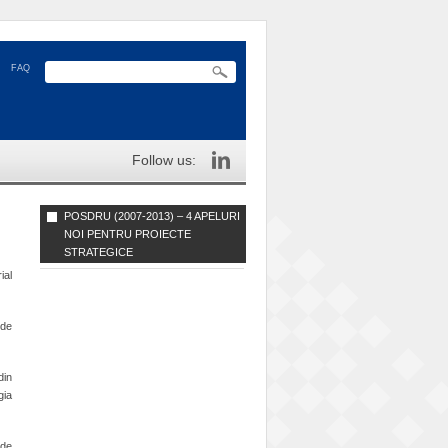
FAQ
Follow us:
POSDRU (2007-2013) – 4 APELURI
NOI PENTRU PROIECTE
STRATEGICE
ial
 de
din
gia
 de