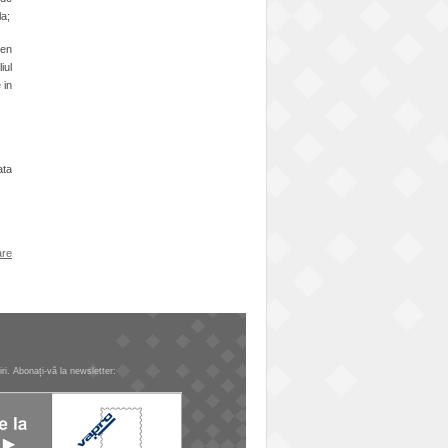
la;
men
iul
 in
ata
are
tiri. Abonați-vă la newsletter: