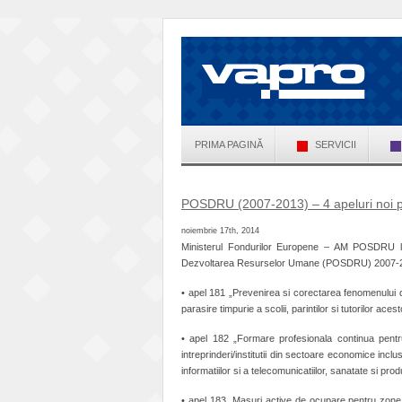
PRIMA PAGINĂ
SERVICII
POSDRU (2007-2013) – 4 apeluri noi pe
noiembrie 17th, 2014
Ministerul Fondurilor Europene – AM POSDRU lan
Dezvoltarea Resurselor Umane (POSDRU) 2007-
• apel 181 „Prevenirea si corectarea fenomenului de 
parasire timpurie a scolii, parintilor si tutorilor acest
• apel 182 „Formare profesionala continua pentru
intreprinderi/institutii din sectoare economice inclus
informatiilor si a telecomunicatiilor, sanatate si pr
• apel 183 „Masuri active de ocupare pentru zone f