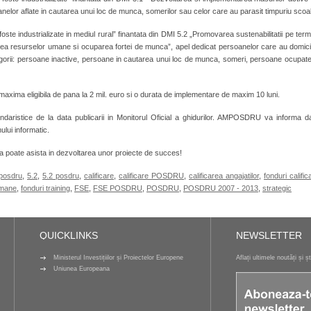
nelor aflate in cautarea unui loc de munca, somerilor sau celor care au parasit timpuriu scoa
ste industrializate in mediul rural” finantata din DMI 5.2 „Promovarea sustenabilitatii pe ter
rea resurselor umane si ocuparea fortei de munca”, apel dedicat persoanelor care au domicil
egorii: persoane inactive, persoane in cautarea unui loc de munca, someri, persoane ocupate
 maxima eligibila de pana la 2 mil. euro si o durata de implementare de maxim 10 luni.
ndaristice de la data publicarii in Monitorul Oficial a ghidurilor. AMPOSDRU va informa d
mului informatic.
poate asista in dezvoltarea unor proiecte de succes!
 posdru
,
5.2
,
5.2 posdru
,
calificare
,
calificare POSDRU
,
calificarea angajatilor
,
fonduri calific
umane
,
fonduri training
,
FSE
,
FSE POSDRU
,
POSDRU
,
POSDRU 2007 - 2013
,
strategic
QUICKLINKS
NEWSLETTER
Ministerul Investițiilor și Proiectelor Europene
Aflați ultimele noutăți și ș
Uniunea Europeana