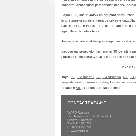
ocupare”; apel dedicat persoanelor inactive, persoa
• apel 184 „Masuri active de ocupare pentru zone fo
lung a zonelor rurale in ceea ce priveste dezvolta
sau resedinta in mediul rural, din urmatoarele cat
agricultura de subzistenta;
Toate proiectele sunt de tip strategic, au o valoare
Depunerea proiectelor se face in 30 de zile cale
publicarii in Monitorul Oficial si data inchiderii siste
VAPRO va 
Tags:
2.2
,
2.2 posdru
,
2.3
,
2.3 strategic
,
5.1
,
5.1
angajati
,
fonduri nerambursabile
,
fonduri resurse 
pentru
Posted in
Stiri
|
Comentariile sunt închise
POSDRU
(2007-
CONTACTEAZA-NE
2013)
–
VAPRO Romania
4
Str. Herastrau nr 1, et. 6, Sector 1
Bucuresti, Romania
apeluri
T
+40 314 051 739
noi
F +40 314 051 738
I
www.vapro.ro
pentru