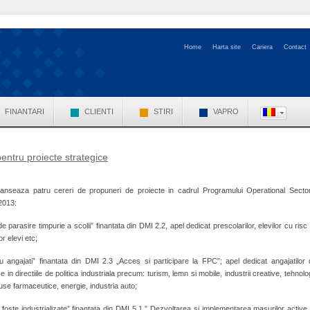
Home
Harta site
Cariera
Contact
FINANTARI
CLIENTI
STIRI
VAPRO
ntru proiecte strategice
seaza patru cereri de propuneri de proiecte in cadrul Programului Operational Sector
2013:
parasire timpurie a scolii” finantata din DMI 2.2, apel dedicat prescolarilor, elevilor cu risc
or elevi etc;
 angajati” finantata din DMI 2.3 „Acces si participare la FPC”; apel dedicat angajatilor 
e in directiile de politica industriala precum: turism, lemn si mobile, industrii creative, tehnolo
oduse farmaceutice, energie, industria auto;
oste industrializate” finantata din DMI 5.1 ” Dezvoltarea si implementarea masurilor active