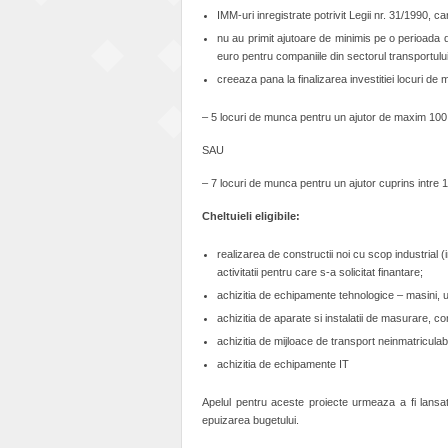
IMM-uri inregistrate potrivit Legii nr. 31/1990, 
nu au primit ajutoare de minimis pe o perioada 
euro pentru companiile din sectorul transportului 
creeaza pana la finalizarea investitiei locuri de 
– 5 locuri de munca pentru un ajutor de maxim 100
SAU
– 7 locuri de munca pentru un ajutor cuprins intre
Cheltuieli eligibile:
realizarea de constructii noi cu scop industrial (
activitatii pentru care s-a solicitat finantare;
achizitia de echipamente tehnologice – masini, util
achizitia de aparate si instalatii de masurare, con
achizitia de mijloace de transport neinmatriculabil
achizitia de echipamente IT
Apelul pentru aceste proiecte urmeaza a fi lansat 
epuizarea bugetului.