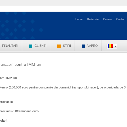
Home
Harta site
Cariera
Contact
FINANTARI
CLIENTI
STIRI
VAPRO
rsabili pentru IMM-uri
ntru IMM-uri.
 euro (100.000 euro pentru companiile din domeniul transportului rutier), pe o perioada de 3 
proiectului
aproximativ 100 milioane euro
ciari: