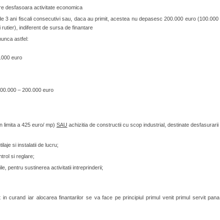
care desfasoara activitate economica
de 3 ani fiscali consecutivi sau, daca au primit, acestea nu depasesc 200.000 euro (100.000
rutier), indiferent de sursa de finantare
munca astfel:
.000 euro
 100.000 – 200.000 euro
in limita a 425 euro/ mp)
SAU
achizitia de constructii cu scop industrial, destinate desfasurarii
aje si instalatii de lucru;
trol si reglare;
e, pentru sustinerea activitatii intreprinderii;
in curand iar alocarea finantarilor se va face pe principiul primul venit primul servit pana