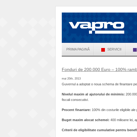
PRIMA PAGINĂ
SERVICII
Fonduri de 200.000 Euro – 100% rambu
mai 20th, 2013
Guvernul a adoptat o noua schema de finantare pe
Nivelul maxim al ajutorului de minimis:
200.000
fiscali consecutivi.
Procent finantare:
100% din costurile eligibile ale 
Buget maxim alocat schemei:
400 milioane lei, 
Criterii de eligibilitate cumulative pentru benefi