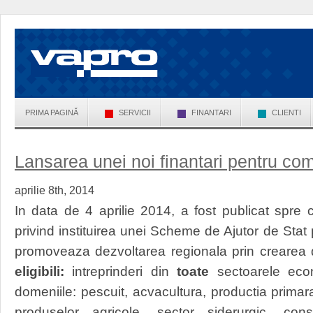
PRIMA PAGINĂ
SERVICII
FINANTARI
CLIENTI
Lansarea unei noi finantari pentru co
aprilie 8th, 2014
In data de 4 aprilie 2014, a fost publicat spre 
privind instituirea unei Scheme de Ajutor de Stat pe
promoveaza dezvoltarea regionala prin crearea
eligibili:
intreprinderi din
toate
sectoarele ec
domeniile: pescuit, acvacultura, productia primar
produselor agricole, sector siderurgic, const