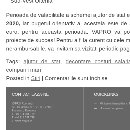
Sud-Vest Oltenia
Perioada de valabilitate a schemei ajutor de stat 
2020,
iar bugetul orientativ al acesteia este d
euro, pentru aceasta perioada. VAPRO va poa
proiecte de succes! Pentru a fi la curent cu cele mai
nerambursabile, va invitam sa vizitati periodic p
Tags:
ajutor de stat
,
decontare costuri salari
companii mari
pentru
Posted in
Stiri
|
Comentariile sunt închise
Lansarea
unei
noi
CONTACTEAZA-NE
QUICKLINKS
finantari
pentru
VAPRO Romania
Ministerul Investițiilor ș
Str. Herastrau nr 1, et. 6, Sector 1
companii
Uniunea Europeana
Bucuresti, Romania
T
+40 314 051 739
F +40 314 051 738
I
www.vapro.ro