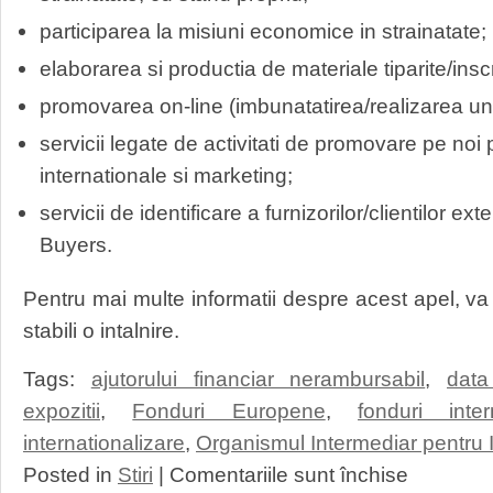
participarea la misiuni economice in strainatate;
elaborarea si productia de materiale tiparite/in
promovarea on-line (imbunatatirea/realizarea unu
servicii legate de activitati de promovare pe noi 
internationale si marketing;
servicii de identificare a furnizorilor/clientilor e
Buyers.
Pentru mai multe informatii despre acest apel, v
stabili o intalnire.
Tags:
ajutorului financiar nerambursabil
,
data
expozitii
,
Fonduri Europene
,
fonduri inter
internationalizare
,
Organismul Intermediar pentru
pentru
Posted in
Stiri
|
Comentariile sunt închise
“Sprijin