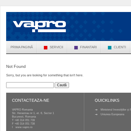
PRIMA PAGINĂ
SERVICII
FINANTARI
CLIENTI
Not Found
Sorry, but you are looking for something that isn't here.
Caută
după:
CONTACTEAZA-NE
QUICKLINKS
VAPRO Romania
Ministerul Investițiilor ș
Str. Herastrau nr 1, et. 6, Sector 1
Uniunea Europeana
Bucuresti, Romania
T
+40 314 051 739
F +40 314 051 738
I
www.vapro.ro