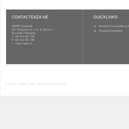
CONTACTEAZA-NE
QUICKLINKS
VAPRO Romania
Ministerul Investițiilor ș
Str. Herastrau nr 1, et. 6, Sector 1
Uniunea Europeana
Bucuresti, Romania
T
+40 314 051 739
F +40 314 051 738
I
www.vapro.ro
Copyright VAPRO 2022, Toate drepturile rezervate