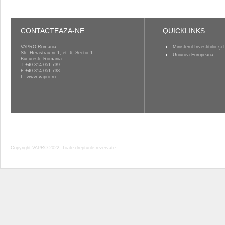
CONTACTEAZA-NE
QUICKLINKS
VAPRO Romania
Ministerul Investițiilor ș
Str. Herastrau nr 1, et. 6, Sector 1
Uniunea Europeana
Bucuresti, Romania
T
+40 314 051 739
F +40 314 051 738
I
www.vapro.ro
Copyright VAPRO 2022, Toate drepturile rezervate