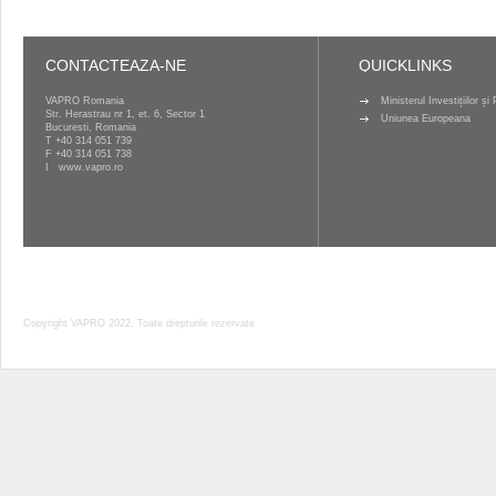
CONTACTEAZA-NE
QUICKLINKS
VAPRO Romania
Ministerul Investițiilor ș
Str. Herastrau nr 1, et. 6, Sector 1
Uniunea Europeana
Bucuresti, Romania
T
+40 314 051 739
F +40 314 051 738
I
www.vapro.ro
Copyright VAPRO 2022, Toate drepturile rezervate