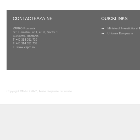
CONTACTEAZA-NE
QUICKLINKS
VAPRO Romania
Ministerul Investițiilor ș
Str. Herastrau nr 1, et. 6, Sector 1
Uniunea Europeana
Bucuresti, Romania
T
+40 314 051 739
F +40 314 051 738
I
www.vapro.ro
Copyright VAPRO 2022, Toate drepturile rezervate